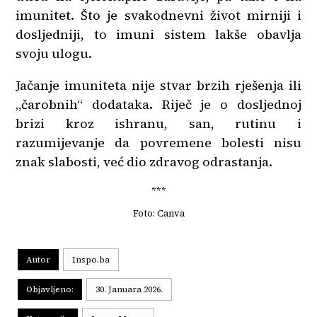
imunitet. Što je svakodnevni život mirniji i
dosljedniji, to imuni sistem lakše obavlja
svoju ulogu.
Jačanje imuniteta nije stvar brzih rješenja ili
„čarobnih“ dodataka. Riječ je o dosljednoj
brizi kroz ishranu, san, rutinu i
razumijevanje da povremene bolesti nisu
znak slabosti, već dio zdravog odrastanja.
***
Foto: Canva
Autor
Inspo.ba
Objavljeno:
30. Januara 2026.