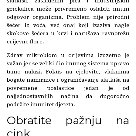
slatkiša, zaslađenih pića i industrijskih
grickalica može privremeno oslabiti imuni
odgovor organizma. Problem nije prirodni
šećer iz voća, već onaj koji izaziva nagle
skokove šećera u krvi i narušava ravnotežu
crijevne flore.
Zdrav mikrobiom u crijevima izuzetno je
važan jer se veliki dio imunog sistema upravo
tamo nalazi. Fokus na cjelovite, vlaknima
bogate namirnice i ograničavanje slatkiša na
povremene poslastice jedan je od
najjednostavnijih načina da dugoročno
podržite imunitet djeteta.
Obratite pažnju na
cink