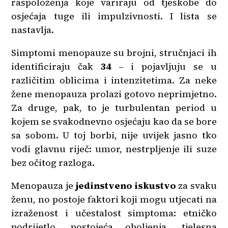
raspoloženja koje variraju od tjeskobe do
osjećaja tuge ili impulzivnosti. I lista se
nastavlja.
Simptomi menopauze su brojni, stručnjaci ih
identificiraju čak
34
– i pojavljuju se u
različitim oblicima i intenzitetima. Za neke
žene menopauza prolazi gotovo neprimjetno.
Za druge, pak, to je turbulentan period u
kojem se svakodnevno osjećaju kao da se bore
sa sobom. U toj borbi, nije uvijek jasno tko
vodi glavnu riječ: umor, nestrpljenje ili suze
bez očitog razloga.
Menopauza je
jedinstveno iskustvo
za svaku
ženu, no postoje faktori koji mogu utjecati na
izraženost i učestalost simptoma: etničko
podrijetlo, postojeća oboljenja, tjelesna