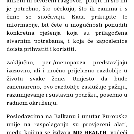
anketu ili otvoreni razgovor, pitajte ih što im
je potrebno, što očekuju, što ih zanima i s
čime se suočavaju. Kada prikupite te
informacije, bit ćete u mogućnosti ponuditi
konkretna rješenja koja su prilagođena
stvarnim potrebama, i koja će zaposlenice
doista prihvatiti i koristiti.
Zaključno, peri/menopauza predstavljaju
izazovno, ali i moćno prijelazno razdoblje u
životu svake žene. Umjesto da bude
zanemareno, ovo razdoblje zaslužuje pažnju,
razumijevanje i sustavnu podršku, posebno u
radnom okruženju.
Poslodavcima na Balkanu i unutar Europske
unije na raspolaganju su provjereni alati,
među kojima se izdvaja
MD HEALTH
, vodeći