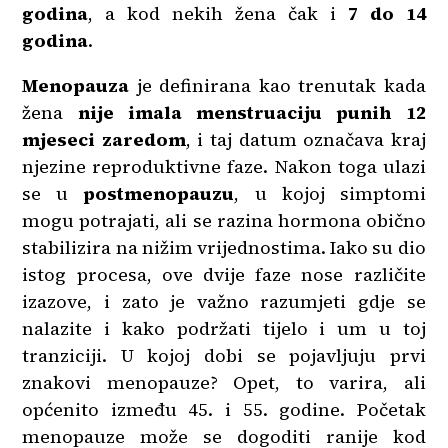
godina
, a kod nekih žena čak i
7 do 14
godina
.
Menopauza
je definirana kao trenutak kada
žena
nije imala menstruaciju punih 12
mjeseci zaredom
, i taj datum označava kraj
njezine reproduktivne faze. Nakon toga ulazi
se u
postmenopauzu
, u kojoj simptomi
mogu potrajati, ali se razina hormona obično
stabilizira na nižim vrijednostima. Iako su dio
istog procesa, ove dvije faze nose različite
izazove, i zato je važno razumjeti gdje se
nalazite i kako podržati tijelo i um u toj
tranziciji. U kojoj dobi se pojavljuju prvi
znakovi menopauze? Opet, to varira, ali
općenito između 45. i 55. godine. Početak
menopauze može se dogoditi ranije kod