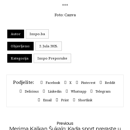
***
Foto: Canva
Autor
Inspo.ba
Objavljeno:
2. Jula 2025.
Kategorija
Inspo Preporuke
Facebook
X
Pinterest
Reddit
Delicious
Linkedin
Whatsapp
Telegram
Email
Print
Shortlink
Previous
Merima Kalkan Šukalo: Kada sport preraste u