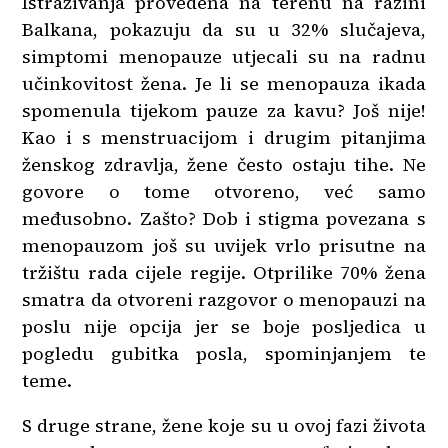
Istraživanja provedena na terenu na razini
Balkana, pokazuju da su u 32% slučajeva,
simptomi menopauze utjecali su na radnu
učinkovitost žena. Je li se menopauza ikada
spomenula tijekom pauze za kavu? Još nije!
Kao i s menstruacijom i drugim pitanjima
ženskog zdravlja, žene često ostaju tihe. Ne
govore o tome otvoreno, već samo
međusobno. Zašto? Dob i stigma povezana s
menopauzom još su uvijek vrlo prisutne na
tržištu rada cijele regije. Otprilike 70% žena
smatra da otvoreni razgovor o menopauzi na
poslu nije opcija jer se boje posljedica u
pogledu gubitka posla, spominjanjem te
teme.
S druge strane, žene koje su u ovoj fazi života