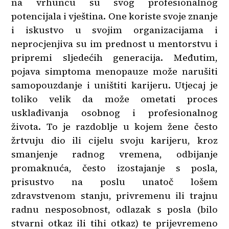
na vrhuncu su svog profesionalnog
potencijala i vještina. One koriste svoje znanje
i iskustvo u svojim organizacijama i
neprocjenjiva su im prednost u mentorstvu i
pripremi sljedećih generacija. Međutim,
pojava simptoma menopauze može narušiti
samopouzdanje i uništiti karijeru. Utjecaj je
toliko velik da može ometati proces
usklađivanja osobnog i profesionalnog
života. To je razdoblje u kojem žene često
žrtvuju dio ili cijelu svoju karijeru, kroz
smanjenje radnog vremena, odbijanje
promaknuća, često izostajanje s posla,
prisustvo na poslu unatoč lošem
zdravstvenom stanju, privremenu ili trajnu
radnu nesposobnost, odlazak s posla (bilo
stvarni otkaz ili tihi otkaz) te prijevremeno