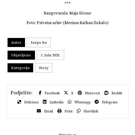
***
Razgovarala: Maja Slomo
Foto: Privatni arhiv (Merima Kalkan Šukalo)
Autor
Inspo.ba
Objavljeno:
1. Jula 2025.
Kategorija
Story
Facebook
X
Pinterest
Reddit
Delicious
Linkedin
Whatsapp
Telegram
Email
Print
Shortlink