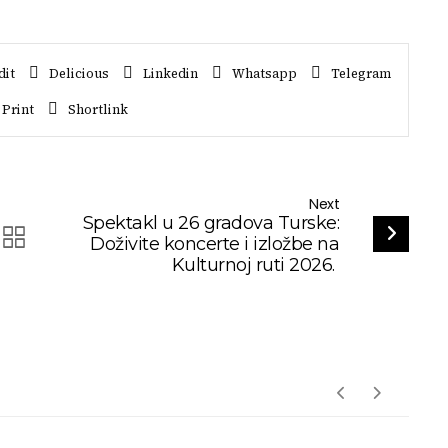
dit
Delicious
Linkedin
Whatsapp
Telegram
Print
Shortlink
Next
Spektakl u 26 gradova Turske:
Doživite koncerte i izložbe na
Kulturnoj ruti 2026.
Story
Moda
Ljepota
Lifestyle
Inspo Preporuke