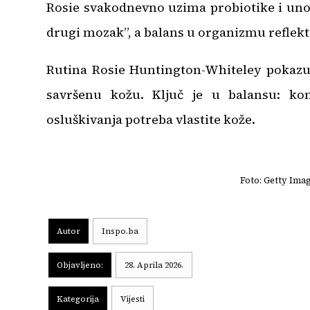
Rosie svakodnevno uzima probiotike i uno
drugi mozak”, a balans u organizmu reflektu
Rutina Rosie Huntington-Whiteley pokazuj
savršenu kožu. Ključ je u balansu: komb
osluškivanja potreba vlastite kože.
Foto: Getty Ima
Autor
Inspo.ba
Objavljeno:
28. Aprila 2026.
Kategorija
Vijesti