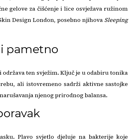
ne gelove za čišćenje i lice osvježava ružinom
a Skin Design London, posebno njihova
Sleeping
ali pametno
i održava ten svježim. Ključ je u odabiru tonika
rebu, ali istovremeno sadrži aktivne sastojke
ez narušavanja njenog prirodnog balansa.
oporavak
ku. Plavo svjetlo djeluje na bakterije koje