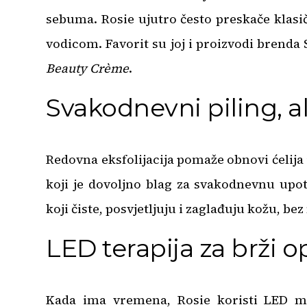
sebuma. Rosie ujutro često preskače klasič
vodicom. Favorit su joj i proizvodi brend
Beauty Crème
.
Svakodnevni piling, 
Redovna eksfolijacija pomaže obnovi ćelija 
koji je dovoljno blag za svakodnevnu upot
koji čiste, posvjetljuju i zaglađuju kožu, b
LED terapija za brži 
Kada ima vremena, Rosie koristi LED mas