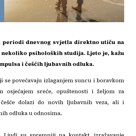
 periodi dnevnog svjetla direktno utiču na
nekoliko psiholoških studija. Ljeto je, kažu
mpulsa i češćih ljubavnih odluka.
ji se povećavaju izlaganjem suncu i boravkom
 osjećajem sreće, opuštenosti i željom za
češće dolazi do novih ljubavnih veza, ali i
žnih odluka u odnosima.
a. Ljudi su spremniji na kontakt, izražavanje