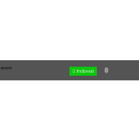
 Sva prava zadržana. Zabranjeno preuzimanje sadržaja bez dozvole izdavača.
 more
Prihvati