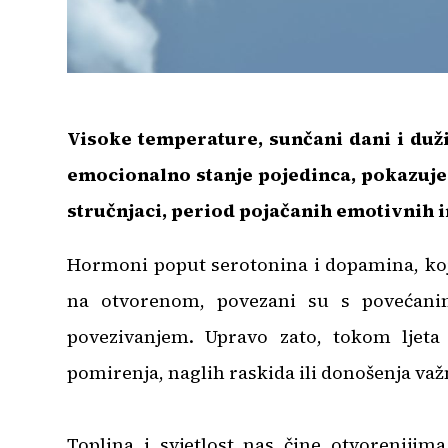
Visoke temperature, sunčani dani i duži
emocionalno stanje pojedinca, pokazuje 
stručnjaci, period pojačanih emotivnih i
Hormoni poput serotonina i dopamina, ko
na otvorenom, povezani su s povećanim
povezivanjem. Upravo zato, tokom ljeta 
pomirenja, naglih raskida ili donošenja va
Toplina i svjetlost nas čine otvorenijim