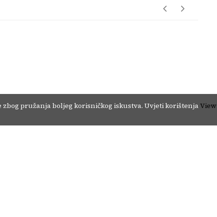
Copyright © 2024. - MiVi Communications d.o.o. Sarajevo. ISSN 3029-3111.
Impressum
 zbog pružanja boljeg korisničkog iskustva.
Uvjeti korištenja
View