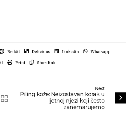
Reddit
Delicious
Linkedin
Whatsapp
il
Print
Shortlink
Next
Piling kože: Neizostavan korak u
ljetnoj njezi koji često
zanemarujemo
Story
Moda
Ljepota
Lifestyle
Inspo Preporuke