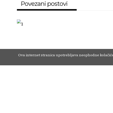
Povezani postovi
O nama
Kontakt
Uvjeti korištenja
Oglašavanje
Ova internet stranica upotrebljava neophodne kolačiće