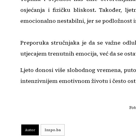
osjećanja i fizičku bliskost. Također, lje
emocionalno nestabilni, jer se podložnost
Preporuka stručnjaka je da se važne odl
utjecajem trenutnih emocija, već da se osta
Ljeto donosi više slobodnog vremena, puto
intenzivnijem emotivnom životu i često osta
Fot
Autor
Inspo.ba