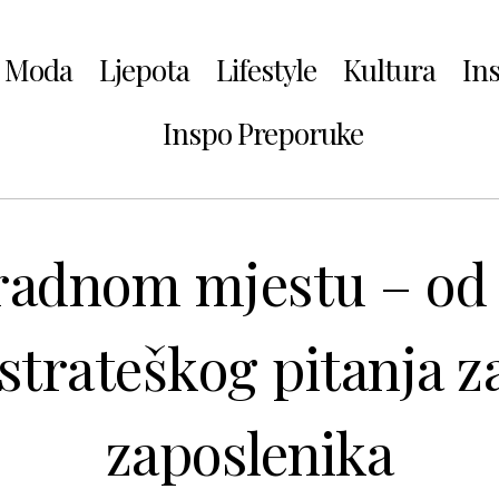
Moda
Ljepota
Lifestyle
Kultura
In
Inspo Preporuke
radnom mjestu – od 
strateškog pitanja za
zaposlenika