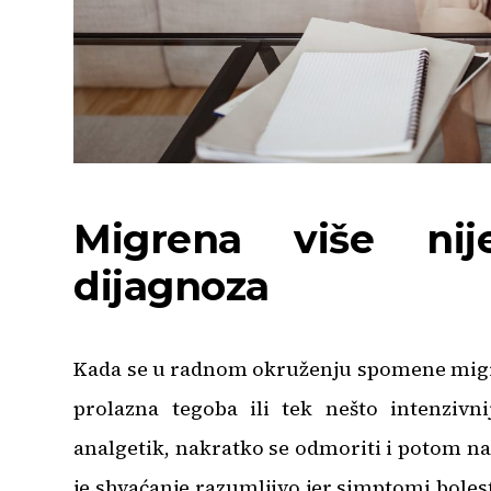
Migrena više ni
dijagnoza
Kada se u radnom okruženju spomene migren
prolazna tegoba ili tek nešto intenzivn
analgetik, nakratko se odmoriti i potom n
je shvaćanje razumljivo jer simptomi bolesti