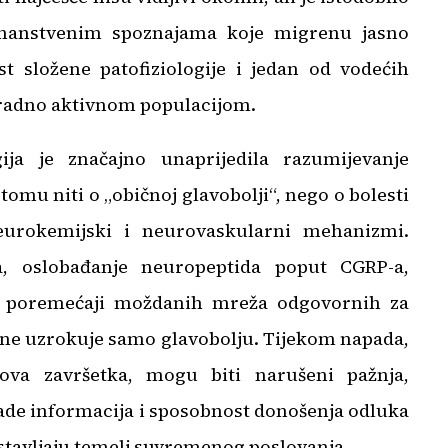
anstvenim spoznajama koje migrenu jasno
t složene patofiziologije i jedan od vodećih
radno aktivnom populacijom.
ija je značajno unaprijedila razumijevanje
tomu niti o „običnoj glavobolji“, nego o bolesti
neurokemijski i neurovaskularni mehanizmi.
a, oslobađanje neuropeptida poput CGRP-a,
e poremećaji moždanih mreža odgovornih za
a ne uzrokuje samo glavobolju. Tijekom napada,
ova završetka, mogu biti narušeni pažnja,
ade informacija i sposobnost donošenja odluka
stavljaju temelj suvremenog poslovanja.