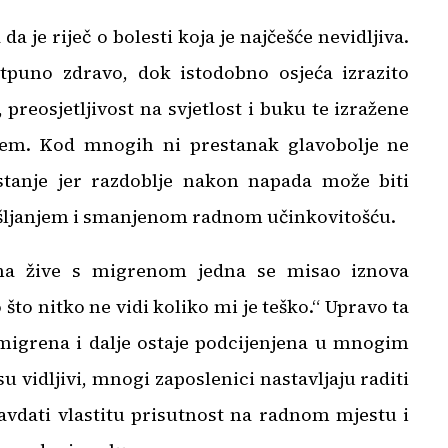
a je riječ o bolesti koja je najčešće nevidljiva.
puno zdravo, dok istodobno osjeća izrazito
preosjetljivost na svjetlost i buku te izražene
jem. Kod mnogih ni prestanak glavobolje ne
stanje jer razdoblje nakon napada može biti
išljanjem i smanjenom radnom učinkovitošću.
a žive s migrenom jedna se misao iznova
 što nitko ne vidi koliko mi je teško.“ Upravo ta
 migrena i dalje ostaje podcijenjena u mnogim
vidljivi, mnogi zaposlenici nastavljaju raditi
avdati vlastitu prisutnost na radnom mjestu i