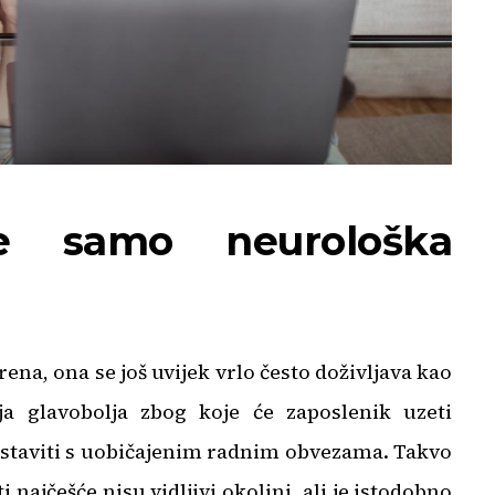
je samo neurološka
a, ona se još uvijek vrlo često doživljava kao
ija glavobolja zbog koje će zaposlenik uzeti
astaviti s uobičajenim radnim obvezama. Takvo
 najčešće nisu vidljivi okolini, ali je istodobno