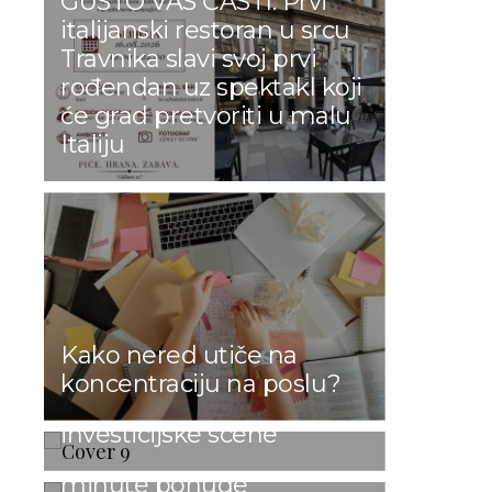
GUSTO VAS ČASTI: Prvi
italijanski restoran u srcu
Travnika slavi svoj prvi
rođendan uz spektakl koji
će grad pretvoriti u malu
Italiju
Od Silicijske doline do
Sarajeva: Business Angel
Summit 2026 od 7. do 9.
Kako nered utiče na
oktobra okuplja vodeća
koncentraciju na poslu?
imena svjetske
investicijske scene
Odmor u Turskoj uz last-
minute ponude