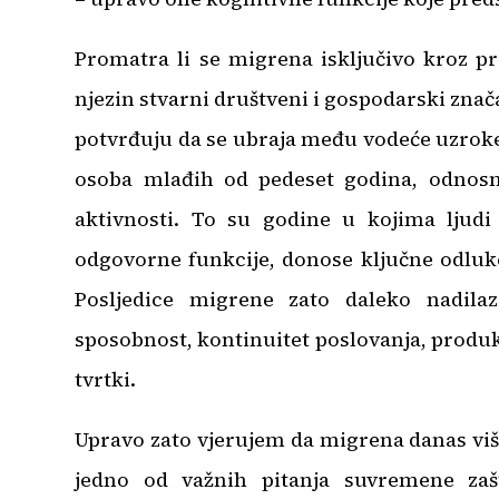
Promatra li se migrena isključivo kroz pr
njezin stvarni društveni i gospodarski zna
potvrđuju da se ubraja među vodeće uzroke
osoba mlađih od pedeset godina, odnosn
aktivnosti. To su godine u kojima ljudi
odgovorne funkcije, donose ključne odluke 
Posljedice migrene zato daleko nadila
sposobnost, kontinuitet poslovanja, produ
tvrtki.
Upravo zato vjerujem da migrena danas više
jedno od važnih pitanja suvremene zašt