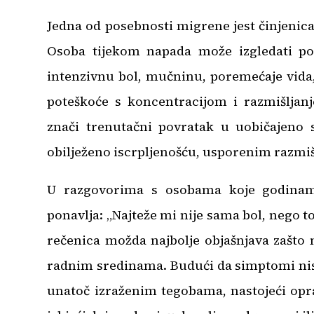
Jedna od posebnosti migrene jest činjenica d
Osoba tijekom napada može izgledati pot
intenzivnu bol, mučninu, poremećaje vida, 
poteškoće s koncentracijom i razmišljan
znači trenutačni povratak u uobičajeno 
obilježeno iscrpljenošću, usporenim razm
U razgovorima s osobama koje godinam
ponavlja: „Najteže mi nije sama bol, nego to
rečenica možda najbolje objašnjava zašto
radnim sredinama. Budući da simptomi nisu 
unatoč izraženim tegobama, nastojeći opr