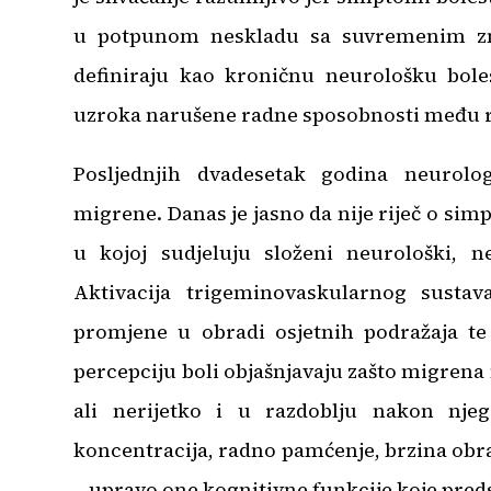
u potpunom neskladu sa suvremenim zn
definiraju kao kroničnu neurološku boles
uzroka narušene radne sposobnosti među 
Posljednjih dvadesetak godina neurolog
migrene. Danas je jasno da nije riječ o simp
u kojoj sudjeluju složeni neurološki, 
Aktivacija trigeminovaskularnog sustav
promjene u obradi osjetnih podražaja t
percepciju boli objašnjavaju zašto migren
ali nerijetko i u razdoblju nakon njeg
koncentracija, radno pamćenje, brzina obr
– upravo one kognitivne funkcije koje pred