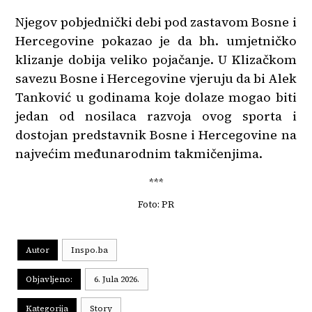
Njegov pobjednički debi pod zastavom Bosne i
Hercegovine pokazao je da bh. umjetničko
klizanje dobija veliko pojačanje. U Klizačkom
savezu Bosne i Hercegovine vjeruju da bi Alek
Tanković u godinama koje dolaze mogao biti
jedan od nosilaca razvoja ovog sporta i
dostojan predstavnik Bosne i Hercegovine na
najvećim međunarodnim takmičenjima.
***
Foto: PR
Autor
Inspo.ba
Objavljeno:
6. Jula 2026.
Kategorija
Story