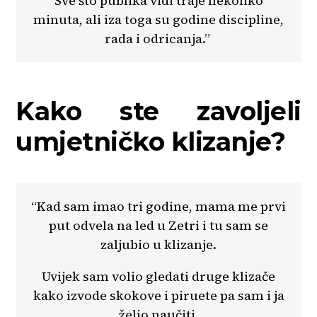
Sve što publika vidi traje nekoliko
minuta, ali iza toga su godine discipline,
rada i odricanja.”
Kako ste zavoljeli
umjetničko klizanje?
“Kad sam imao tri godine, mama me prvi
put odvela na led u Zetri i tu sam se
zaljubio u klizanje.
Uvijek sam volio gledati druge klizače
kako izvode skokove i piruete pa sam i ja
želio naučiti.