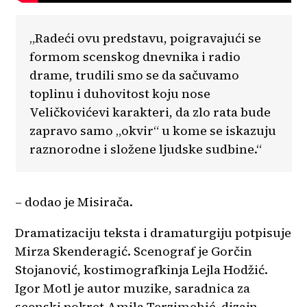
„Radeći ovu predstavu, poigravajući se
formom scenskog dnevnika i radio
drame, trudili smo se da sačuvamo
toplinu i duhovitost koju nose
Veličkovićevi karakteri, da zlo rata bude
zapravo samo „okvir“ u kome se iskazuju
raznorodne i složene ljudske sudbine.“
– dodao je Misirača.
Dramatizaciju teksta i dramaturgiju potpisuje
Mirza Skenderagić. Scenograf je Gorčin
Stojanović, kostimografkinja Lejla Hodžić.
Igor Motl je autor muzike, saradnica za
scenski pokret Amila Terzimehić, dizajn