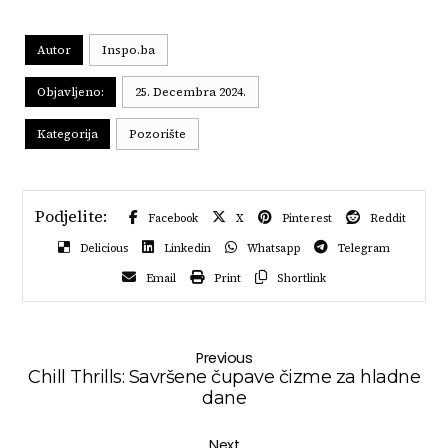
Autor
Inspo.ba
Objavljeno:
25. Decembra 2024.
Kategorija
Pozorište
Facebook
X
Pinterest
Reddit
Delicious
Linkedin
Whatsapp
Telegram
Email
Print
Shortlink
Previous
Chill Thrills: Savršene čupave čizme za hladne
dane
Next