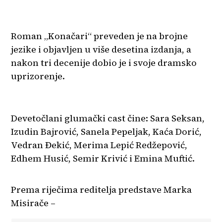
Roman „Konačari“ preveden je na brojne
jezike i objavljen u više desetina izdanja, a
nakon tri decenije dobio je i svoje dramsko
uprizorenje.
Devetočlani glumački cast čine: Sara Seksan,
Izudin Bajrović, Sanela Pepeljak, Kaća Dorić,
Vedran Đekić, Merima Lepić Redžepović,
Edhem Husić, Semir Krivić i Emina Muftić.
Prema riječima reditelja predstave Marka
Misirače –