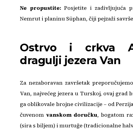
Ne propustite:
Posjetite i zadivljujuća 
Nemrut i planinu Süphan, čiji pejzaži savrše
Ostrvo i crkva A
dragulji jezera Van
Za nezaboravan završetak preporučujem
Van, najvećeg jezera u Turskoj, ovaj grad bi
ga oblikovale brojne civilizacije – od Per
čuvenom
vanskom doručku
, bogatom ra
(sira s biljem) i murtuğe (tradicionalne ha