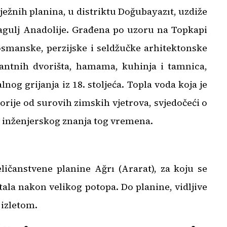
ježnih planina, u distriktu Doğubayazıt, uzdiže
agulj Anadolije. Građena po uzoru na Topkapi
 osmanske, perzijske i seldžučke arhitektonske
antnih dvorišta, hamama, kuhinja i tamnica,
nog grijanja iz 18. stoljeća. Topla voda koja je
storije od surovih zimskih vjetrova, svjedočeći o
i inženjerskog znanja tog vremena.
ličanstvene planine Ağrı (Ararat), za koju se
stala nakon velikog potopa. Do planine, vidljive
 izletom.