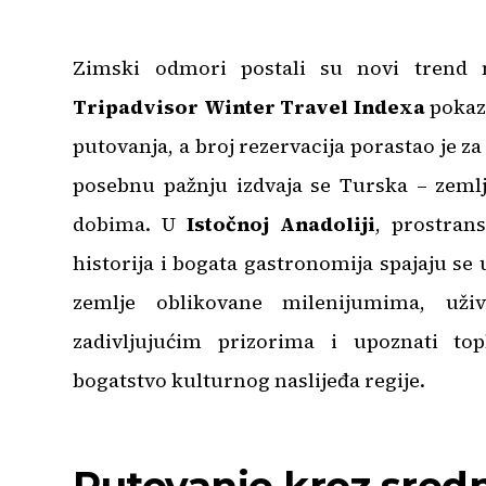
Zimski odmori postali su novi trend m
Tripadvisor Winter Travel Indexa
pokazu
putovanja, a broj rezervacija porastao je 
posebnu pažnju izdvaja se Turska – zeml
dobima. U
Istočnoj Anadoliji
, prostran
historija i bogata gastronomija spajaju se 
zemlje oblikovane milenijumima, uži
zadivljujućim prizorima i upoznati topl
bogatstvo kulturnog naslijeđa regije.