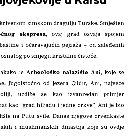
jovjekovlje u Karsu
 skrivenom zimskom dragulju Turske. Smješten
točnog ekspresa
, ovaj grad osvaja spojem
baštine i očaravajućih pejzaža – od zaleđenih
poznatog po snijegu kristalne čistoće.
svakako je
Arheološko nalazište Ani
, koje se
ne. Jugoistočno od jezera Çıldır, Ani, najveće
oliji, uzdiže se kao izvanredan primjer
 kao “grad hiljadu i jedne crkve”, Ani je bio
dište na Putu svile. Danas njegove crvenkaste
nskih i muslimanskih dinastija koje su ovdje