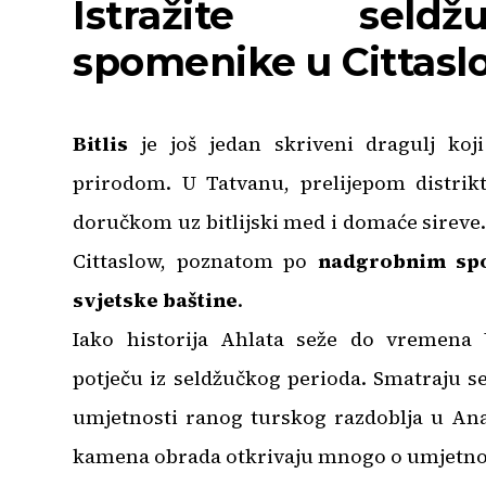
Istražite seld
spomenike u Cittasl
Bitlis
je još jedan skriveni dragulj koj
prirodom. U Tatvanu, prelijepom distrik
doručkom uz bitlijski med i domaće sireve
Cittaslow, poznatom po
nadgrobnim spo
svjetske baštine
.
Iako historija Ahlata seže do vremena 
potječu iz seldžučkog perioda. Smatraju s
umjetnosti ranog turskog razdoblja u Ana
kamena obrada otkrivaju mnogo o umjetnosti,