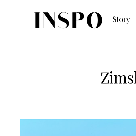
Story
Zimsk