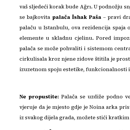
vaš sljedeći korak bude Ağrı. U podnožju sn
se bajkovita
palača İshak Paša
– pravi dr
palaču u Istanbulu, ova rezidencija spaja
elemente u skladnu cjelinu. Pored impoz
palača se može pohvaliti i sistemom central
cirkulisala kroz njene zidove štitila je pro
izuzetnom spoju estetike, funkcionalnosti 
Ne propustite:
Palača se uzdiže podno ve
vjeruje da je mjesto gdje je Noina arka pri
iz svakog dijela grada, možete stići kratkim