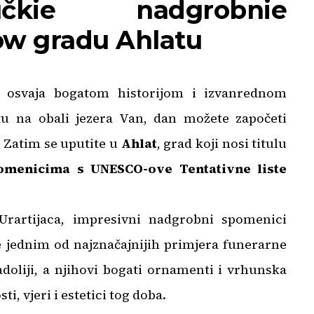
žučkie nadgrobnie
ow gradu Ahlatu
i osvaja bogatom historijom i izvanrednom
tu na obali jezera Van, dan možete započeti
. Zatim se uputite u
Ahlat
, grad koji nosi titulu
menicima s UNESCO-ove Tentativne liste
Urartijaca, impresivni nadgrobni spomenici
e jednim od najznačajnijih primjera funerarne
doliji, a njihovi bogati ornamenti i vrhunska
 vjeri i estetici tog doba.