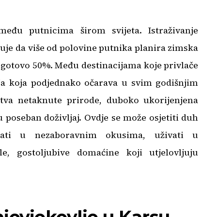
eđu putnicima širom svijeta. Istraživanje
je da više od polovine putnika planira zimska
za gotovo 50%. Među destinacijama koje privlače
ja koja podjednako očarava u svim godišnjim
stva netaknute prirode, duboko ukorijenjena
u poseban doživljaj. Ovdje se može osjetiti duh
vati u nezaboravnim okusima, uživati u
e, gostoljubive domaćine koji utjelovljuju