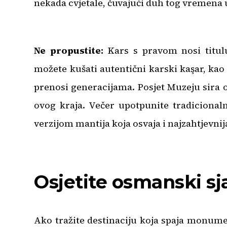
nekada cvjetale, čuvajući duh tog vremena u
Ne propustite:
Kars s pravom nosi titulu
možete kušati autentični karski kaşar, kao 
prenosi generacijama. Posjet Muzeju sira ot
ovog kraja. Večer upotpunite tradiciona
verzijom mantija koja osvaja i najzahtjevnij
Osjetite osmanski sja
Ako tražite destinaciju koja spaja monum