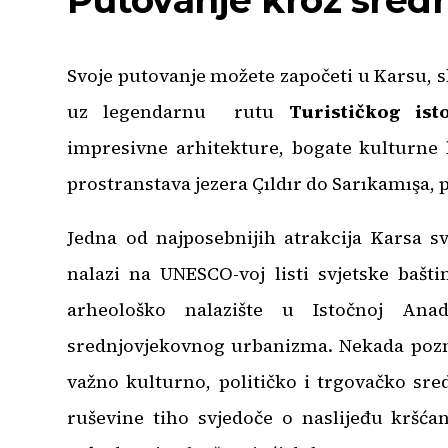
Putovanje kroz sredn
Svoje putovanje možete započeti u Karsu,
uz legendarnu rutu
Turističkog is
impresivne arhitekture, bogate kulturne 
prostranstava jezera Çıldır do Sarıkamışa, 
Jedna od najposebnijih atrakcija Karsa 
nalazi na UNESCO-voj listi svjetske bašti
arheološko nalazište u Istočnoj Anad
srednjovjekovnog urbanizma. Nekada poznat
važno kulturno, političko i trgovačko sre
ruševine tiho svjedoče o naslijeđu kršća