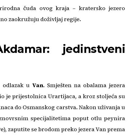
prirodna čuda ovog kraja – kratersko jezero
no zaokružuju doživljaj regije.
kdamar: jedinstveni
o odlazak u
Van
. Smješten na obalama jezera
o je prijestolnica Urartijaca, a kroz stoljeća su
zijanaca do Osmanskog carstva. Nakon uživanja u
znovrsnim specijalitetima poput otlu peynira
lve), zaputite se brodom preko jezera Van prema