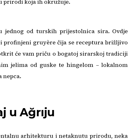
 prirodi koja ih okružuje.
 jednog od turskih prijestolnica sira. Ovdje
i profinjeni gruyère čija se receptura brižljivo
krit će vam priču o bogatoj sirarskoj tradiciji
lnim jelima od guske te hingelom – lokalnom
a nepca.
j u Ağrıju
entalnu arhitekturu i netaknutu prirodu, neka