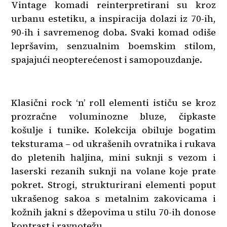
Vintage komadi reinterpretirani su kroz
urbanu estetiku, a inspiracija dolazi iz 70-ih,
90-ih i savremenog doba. Svaki komad odiše
lepršavim, senzualnim boemskim stilom,
spajajući neopterećenost i samopouzdanje.
Klasični rock ‘n’ roll elementi ističu se kroz
prozračne voluminozne bluze, čipkaste
košulje i tunike. Kolekcija obiluje bogatim
teksturama – od ukrašenih ovratnika i rukava
do pletenih haljina, mini suknji s vezom i
laserski rezanih suknji na volane koje prate
pokret. Strogi, strukturirani elementi poput
ukrašenog sakoa s metalnim zakovicama i
kožnih jakni s džepovima u stilu 70-ih donose
kontrast i ravnotežu.