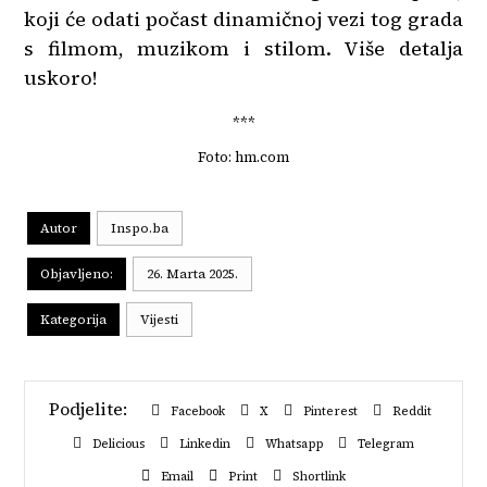
koji će odati počast dinamičnoj vezi tog grada
s filmom, muzikom i stilom. Više detalja
uskoro!
***
Foto: hm.com
Autor
Inspo.ba
Objavljeno:
26. Marta 2025.
Kategorija
Vijesti
Facebook
X
Pinterest
Reddit
Delicious
Linkedin
Whatsapp
Telegram
Email
Print
Shortlink