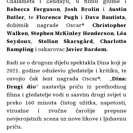
Chalameta i Zendayu, u filmu glume i
Rebecca Ferguson
,
Josh Brolin
i
Austin
Butler
, te
Florence Pugh
i
Dave Bautista
,
dobitnik nagrade Oscar®
Christopher
Walken
,
Stephen McKinley Henderson
,
Léa
Seydoux
,
Stellan Skarsgård
,
Charlotte
Rampling
i oskarovac
Javier Bardem
.
Radi se o drugom dijelu spektakla Dina koji je
2021. godine oduševio gledatelje i kritiku, te
osvojio čak šest nagrada Oscar®. „
Dina:
Drugi dio
“ nastavlja priču iz prethodnog
filma i gledatelje vodi u sasvim drugi svijet u
preko 160 minuta čistog užitka, napetosti,
vizualne i zvučne čarolije prepune
nevjerojatnih scena uz nove likove i ljubavnu
priču.