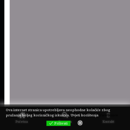
Ova internet stranica upotrebljava neophodne kolačiće zbog
pružanja boljeg korisničkog iskustva.
Uvjeti korištenja
View more
Početna
Pretraga
Kontakt
Prihvati