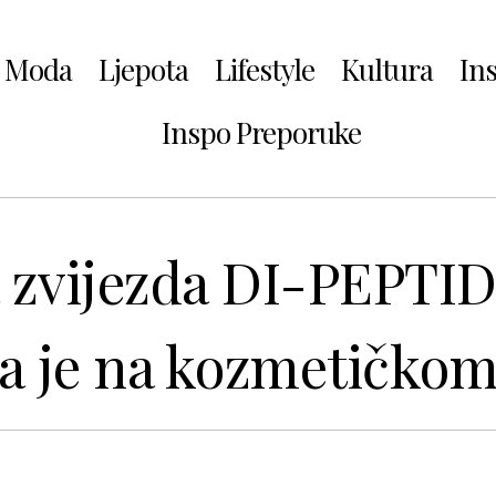
Moda
Ljepota
Lifestyle
Kultura
In
Inspo Preporuke
na zvijezda DI-PEPT
la je na kozmetičko