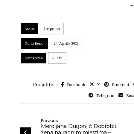
F
Autor
Inspo.ba
Objavljeno:
14. Aprila 2025.
Kategorija
Vijesti
Facebook
X
Pinterest
Telegram
Ema
Previous
Merdijana Dugonjić: Dobrobit
žena na radnim mjestima –