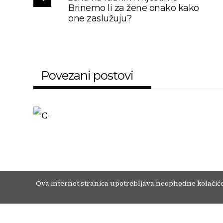
Brinemo li za žene onako kako
one zaslužuju?
Povezani postovi
O nama
Kontakt
Uvjeti korištenja
Oglašavanje
Ova internet stranica upotrebljava neophodne kolačiće