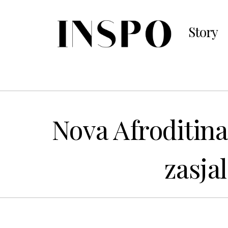
Story
Nova Afroditi
zasja