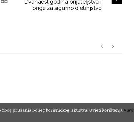
Dvanaest godina prijateljstva i
brige za sigurno djetinjstvo
Story
Moda
Ljepota
Lifestyle
Inspo Preporuke
Copyright © 2024. - MiVi Communications d.o.o. Sarajevo. ISSN 3029-3111.
Impressum
 zbog pružanja boljeg korisničkog iskustva.
Uvjeti korištenja
View