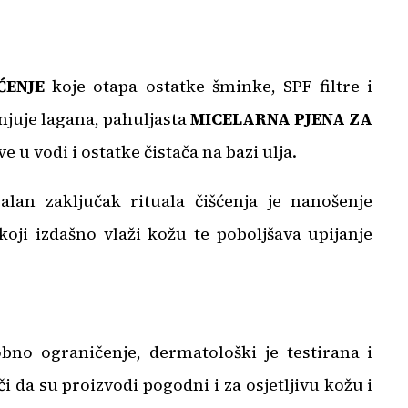
ĆENJE
koje otapa ostatke šminke, SPF filtre i
unjuje lagana, pahuljasta
MICELARNA PJENA ZA
e u vodi i ostatke čistača na bazi ulja.
alan zaključak rituala čišćenja je nanošenje
oji izdašno vlaži kožu te poboljšava upijanje
o ograničenje, dermatološki je testirana i
i da su proizvodi pogodni i za osjetljivu kožu i