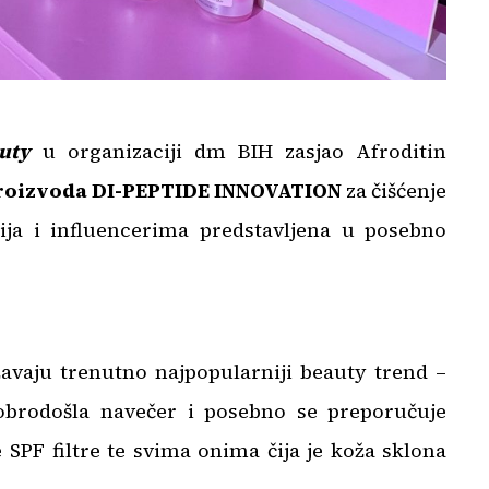
uty
u organizaciji dm BIH zasjao Afroditin
 proizvoda DI-PEPTIDE INNOVATION
za čišćenje
dija i influencerima predstavljena u posebno
vaju trenutno najpopularniji beauty trend –
dobrodošla navečer i posebno se preporučuje
 SPF filtre te svima onima čija je koža sklona