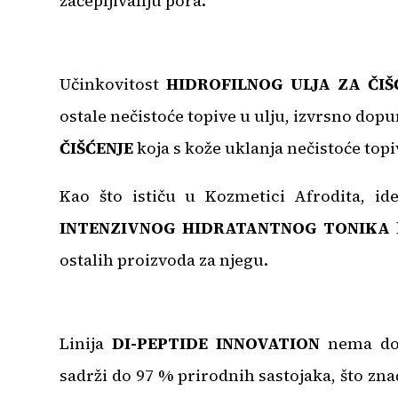
začepljivanju pora.
Učinkovitost
HIDROFILNOG ULJA ZA ČIŠ
ostale nečistoće topive u ulju, izvrsno dop
ČIŠĆENJE
koja s kože uklanja nečistoće topiv
Kao što ističu u Kozmetici Afrodita, ide
INTENZIVNOG HIDRATANTNOG TONIKA
k
ostalih proizvoda za njegu.
Linija
DI-PEPTIDE INNOVATION
nema dobn
sadrži do 97 % prirodnih sastojaka, što znač