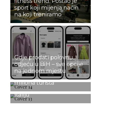
fitness trend. Postao je
sport koji mijenja način
na koji treniramo
Rusi, Nijemci i Britanci i
Gdje prodati polovnu
GUSTO VAS ČASTI: Prvi
dalje najbrojniji: Turska u
odjeću u BiH – sve opcije
italijanski restoran u srcu
prvih šest mjeseci 2026.
na jednom mjestu
Travnika slavi svoj prvi
godine ugostila 25,8
rođendan uz spektakl koji
miliona turista
će grad pretvoriti u malu
Italiju