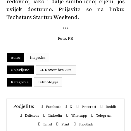
redovnoj, iako i dalje simboličnoj cijeni, još
uvijek dostupne. Prijavite se na linku:
Techstars Startup Weekend.
***
Foto: PR
Autor
Inspo.ba
Objavljeno:
24. Novembra 2025.
Kategorija
Tehnologija
Facebook
X
Pinterest
Reddit
Delicious
Linkedin
Whatsapp
Telegram
Email
Print
Shortlink