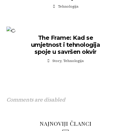
Tehnologija
The Frame: Kad se
umjetnost i tehnologija
spoje u savršen okvir
Story
,
Tehnologija
Comments are disabled
Ovaj skincare sastojak svi
HYROX više nije samo
NAJNOVIJI ČLANCI
traže, a malo ko zna kako se
fitness trend. Postao je sport