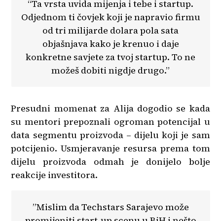
“Ta vrsta uvida mijenja i tebe i startup.
Odjednom ti čovjek koji je napravio firmu
od tri milijarde dolara pola sata
objašnjava kako je krenuo i daje
konkretne savjete za tvoj startup. To ne
možeš dobiti nigdje drugo.”
Presudni momenat za Alija dogodio se kada
su mentori prepoznali ogroman potencijal u
data segmentu proizvoda – dijelu koji je sam
potcijenio. Usmjeravanje resursa prema tom
dijelu proizvoda odmah je donijelo bolje
reakcije investitora.
”Mislim da Techstars Sarajevo može
promijeniti start-up scenu u BiH i nešto