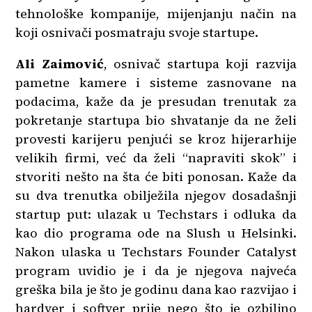
tehnološke kompanije, mijenjanju način na
koji osnivači posmatraju svoje startupe.
Ali Zaimović
, osnivač startupa koji razvija
pametne kamere i sisteme zasnovane na
podacima, kaže da je presudan trenutak za
pokretanje startupa bio shvatanje da ne želi
provesti karijeru penjući se kroz hijerarhije
velikih firmi, već da želi “napraviti skok” i
stvoriti nešto na šta će biti ponosan. Kaže da
su dva trenutka obilježila njegov dosadašnji
startup put: ulazak u Techstars i odluka da
kao dio programa ode na Slush u Helsinki.
Nakon ulaska u Techstars Founder Catalyst
program uvidio je i da je njegova najveća
greška bila je što je godinu dana kao razvijao i
hardver i softver prije nego što je ozbiljno