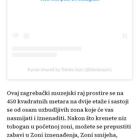
A post shared by Danko Azic (@dankoazic)
Ovaj zagrebački muzejski raj prostire se na
450 kvadratnih metara na dvije etaže i sastoji
se od osam uzbudljivih zona koje će vas
nasmijati i iznenaditi. Nakon što krenete niz
tobogan u početnoj zoni, možete se prepustiti
zabavi u Zoni iznenađenja, Zoni smijeha,