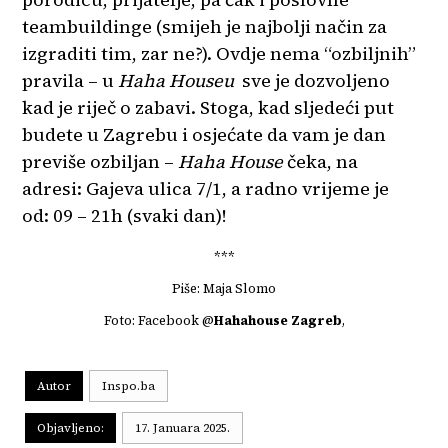
teambuildinge (smijeh je najbolji način za
izgraditi tim, zar ne?). Ovdje nema “ozbiljnih”
pravila – u
Haha Houseu
sve je dozvoljeno
kad je riječ o zabavi. Stoga, kad sljedeći put
budete u Zagrebu i osjećate da vam je dan
previše ozbiljan –
Haha House
čeka, na
adresi: Gajeva ulica 7/1, a radno vrijeme je
od: 09 – 21h (svaki dan)!
***
Piše: Maja Slomo
Foto: Facebook @
Hahahouse Zagreb
,
Autor
Inspo.ba
Objavljeno:
17. Januara 2025.