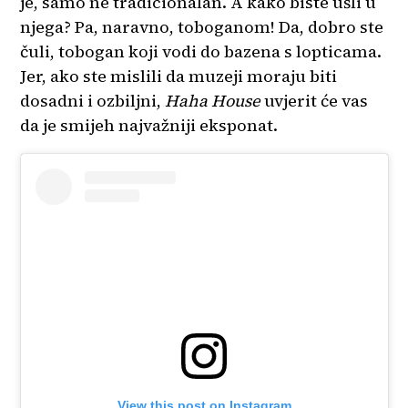
je, samo ne tradicionalan. A kako biste ušli u
njega? Pa, naravno, toboganom! Da, dobro ste
čuli, tobogan koji vodi do bazena s lopticama.
Jer, ako ste mislili da muzeji moraju biti
dosadni i ozbiljni,
Haha House
uvjerit će vas
da je smijeh najvažniji eksponat.
View this post on Instagram