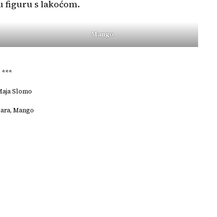
šu figuru s lakoćom.
Mango
***
 Maja Slomo
Zara, Mango