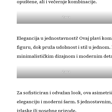
opuštene, ali i večernje kombinacije.
Zara
Elegancija u jednostavnosti! Ovaj plavi k
figuru, dok pruža udobnost i stil u jednom. 
minimalističkim dizajnom i modernim deta
Zara
Za sofisticiran i odvažan look, ova asimetr
eleganciju i moderni šarm. S jednostavnim, 
izlaske ili posebne prigode.