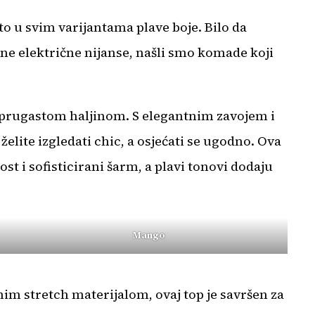
to u svim varijantama plave boje. Bilo da
žne električne nijanse, našli smo komade koji
sh prugastom haljinom. S elegantnim zavojem i
lite izgledati chic, a osjećati se ugodno. Ova
t i sofisticirani šarm, a plavi tonovi dodaju
Mango
m stretch materijalom, ovaj top je savršen za