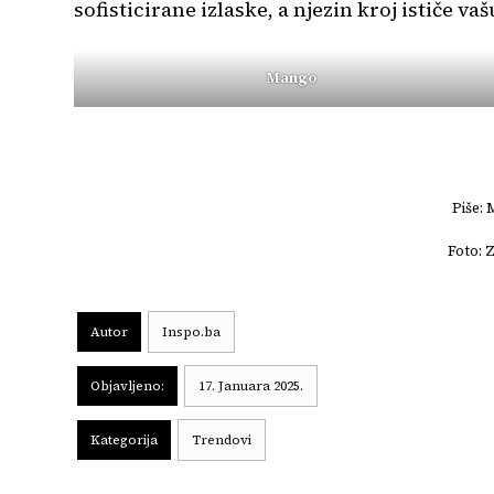
sofisticirane izlaske, a njezin kroj ističe va
Mango
Piše:
Foto: 
Autor
Inspo.ba
Objavljeno:
17. Januara 2025.
Kategorija
Trendovi