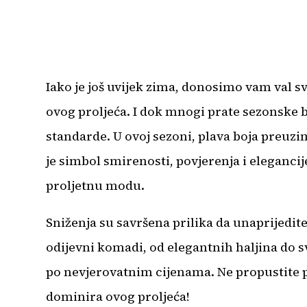
Iako je još uvijek zima, donosimo vam val sv
ovog proljeća. I dok mnogi prate sezonske bo
standarde. U ovoj sezoni, plava boja preuzi
je simbol smirenosti, povjerenja i elegancij
proljetnu modu.
Sniženja su savršena prilika da unaprijedit
odijevni komadi, od elegantnih haljina do
po nevjerovatnim cijenama. Ne propustite pr
dominira ovog proljeća!