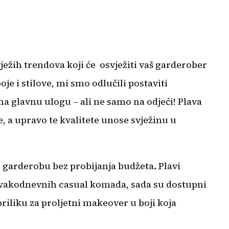
ježih trendova koji će osvježiti vaš garderober
je i stilove, mi smo odlučili postaviti
ma glavnu ulogu – ali ne samo na odjeći! Plava
e, a upravo te kvalitete unose svježinu u
e garderobu bez probijanja budžeta. Plavi
 svakodnevnih casual komada, sada su dostupni
iliku za proljetni makeover u boji koja