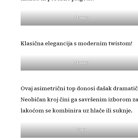
Mango
Klasična elegancija s modernim twistom!
Mango
Ovaj asimetrični top donosi dašak dramatič
Neobičan kroj čini ga savršenim izborom za o
lakoćom se kombinira uz hlače ili suknje.
Zara