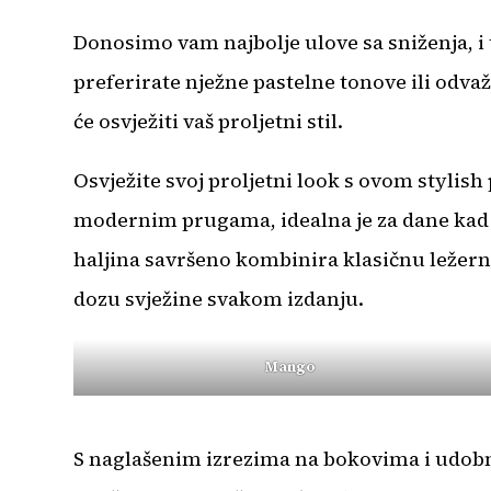
Donosimo vam najbolje ulove sa sniženja, i 
preferirate nježne pastelne tonove ili odva
će osvježiti vaš proljetni stil.
Osvježite svoj proljetni look s ovom styli
modernim prugama, idealna je za dane kad že
haljina savršeno kombinira klasičnu ležernos
dozu svježine svakom izdanju.
Mango
S naglašenim izrezima na bokovima i udobni