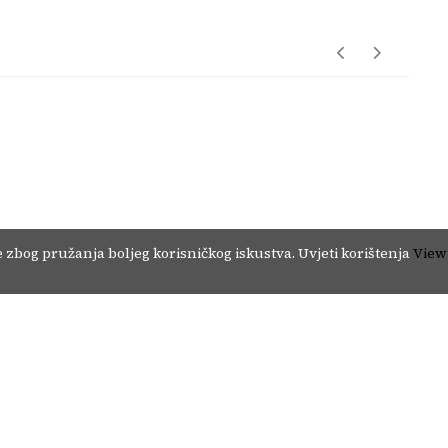
Inspo Preporuke
Copyright © 2024. - MiVi Communications d.o.o. Sarajevo. ISSN 3029-3111.
Impressum
 zbog pružanja boljeg korisničkog iskustva.
Uvjeti korištenja
View