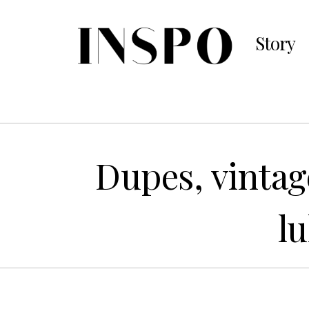
Story
Dupes, vintage
l