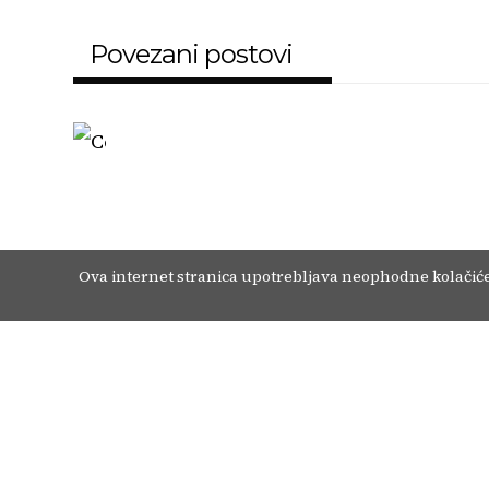
Povezani postovi
O nama
Kontakt
Uvjeti korištenja
Oglašavanje
Ova internet stranica upotrebljava neophodne kolačiće