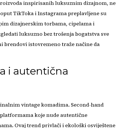
roizvoda inspirisanih luksuznim dizajnom, ne
oput TikToka i Instagrama preplavljene su
pim dizajnerskim torbama, cipelama i
zgledati luksuzno bez trošenja bogatstva sve
ni brendovi istovremeno traže načine da
a i autentična
riginalnim vintage komadima. Second-hand
s platformama koje nude autentične
ma. Ovaj trend privlači i ekološki osviještene