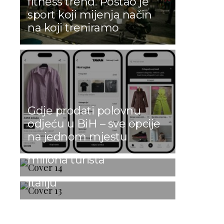
fitness trend. Postao je
sport koji mijenja način
na koji treniramo
Rusi, Nijemci i Britanci i
Gdje prodati polovnu
GUSTO VAS ČASTI: Prvi
dalje najbrojniji: Turska u
odjeću u BiH – sve opcije
italijanski restoran u srcu
prvih šest mjeseci 2026.
na jednom mjestu
Travnika slavi svoj prvi
godine ugostila 25,8
rođendan uz spektakl koji
miliona turista
će grad pretvoriti u malu
Italiju