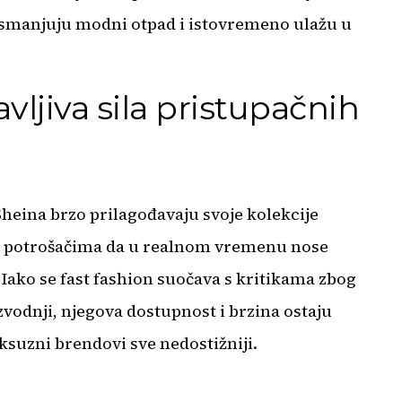
 smanjuju modni otpad i istovremeno ulažu u
vljiva sila pristupačnih
eina brzo prilagođavaju svoje kolekcije
i potrošačima da u realnom vremenu nose
Iako se fast fashion suočava s kritikama zbog
zvodnji, njegova dostupnost i brzina ostaju
suzni brendovi sve nedostižniji.