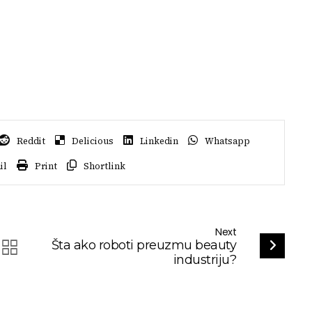
Reddit
Delicious
Linkedin
Whatsapp
il
Print
Shortlink
Next
Šta ako roboti preuzmu beauty
industriju?
Story
Moda
Ljepota
Lifestyle