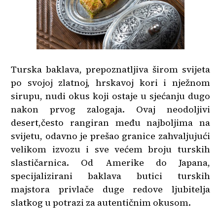
Turska baklava, prepoznatljiva širom svijeta
po svojoj zlatnoj, hrskavoj kori i nježnom
sirupu, nudi okus koji ostaje u sjećanju dugo
nakon prvog zalogaja. Ovaj neodoljivi
desert,često rangiran među najboljima na
svijetu, odavno je prešao granice zahvaljujući
velikom izvozu i sve većem broju turskih
slastičarnica. Od Amerike do Japana,
specijalizirani baklava butici turskih
majstora privlače duge redove ljubitelja
slatkog u potrazi za autentičnim okusom.