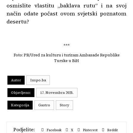
osmislite vlastitu „baklava rutu“ i na svoj
način odate počast ovom svjetski poznatom
desertu?
***
Foto: PR/Ured za kulturu i turizam Ambasade Republike
Turske u BiH
Autor
Inspo.ba
Objavljeno:
17. Novembra 2025.
Kategorija
Gastro
Story
Facebook
X
Pinterest
Reddit