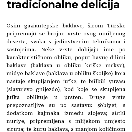
tradicionalne delicija
Osim gaziantepske baklave, širom Turske
pripremaju se brojne vrste ovog omiljenog
deserta, svaka s jedinstvenim tehnikama i
sastojcima. Neke vrste dobijaju ime po
karakterističnom obliku, poput havuç dilimi
baklave (baklava u obliku kriške mrkve),
midye baklave (baklava u obliku školjke) koja
nastaje skupljanjem jufke, te bülbül yuvası
(slavujevo gnijezdo), kod koje se skupljena
jufka oblikuje u prsten. Druge vrste
prepoznatljive su po sastavu: şöbiyet, s
dodatkom kajmaka između slojeva; sütlü
nuriye, pripremljena s mlijekom umjesto
sirupa; te kuru baklava, s manjom količinom