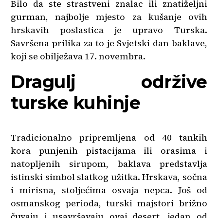
Bilo da ste strastveni znalac ili znatiželjni
gurman, najbolje mjesto za kušanje ovih
hrskavih poslastica je upravo Turska.
Savršena prilika za to je Svjetski dan baklave,
koji se obilježava 17. novembra.
Dragulj održive
turske kuhinje
Tradicionalno pripremljena od 40 tankih
kora punjenih pistacijama ili orasima i
natopljenih sirupom, baklava predstavlja
istinski simbol slatkog užitka. Hrskava, sočna
i mirisna, stoljećima osvaja nepca. Još od
osmanskog perioda, turski majstori brižno
čuvaju i usavršavaju ovaj desert, jedan od