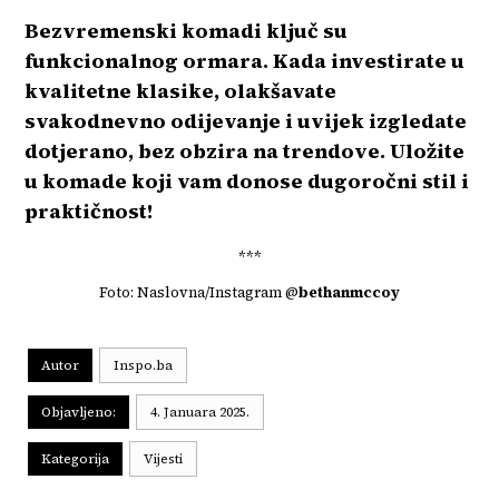
Bezvremenski komadi ključ su
funkcionalnog ormara. Kada investirate u
kvalitetne klasike, olakšavate
svakodnevno odijevanje i uvijek izgledate
dotjerano, bez obzira na trendove. Uložite
u komade koji vam donose dugoročni stil i
praktičnost!
***
Foto: Naslovna/Instagram @
bethanmccoy
Autor
Inspo.ba
Objavljeno:
4. Januara 2025.
Kategorija
Vijesti