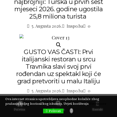
najbrojniji: Turska u prvih šest
mjeseci 2026. godine ugostila
25,8 miliona turista
5. Augusta 2026.
Inspo.ba
0
GUSTO VAS ČASTI: Prvi
italijanski restoran u srcu
Travnika slavi svoj prvi
rođendan uz spektakl koji će
grad pretvoriti u malu Italiju
5. Augusta 2026.
Inspo.ba
0
Ova internet stranica upotrebljava neophodne kolačiće zbog
pružanja boljeg korisničkog iskustva.
Uvjeti korištenja
View more
Početna
Pretraga
Kontakt
Prihvati