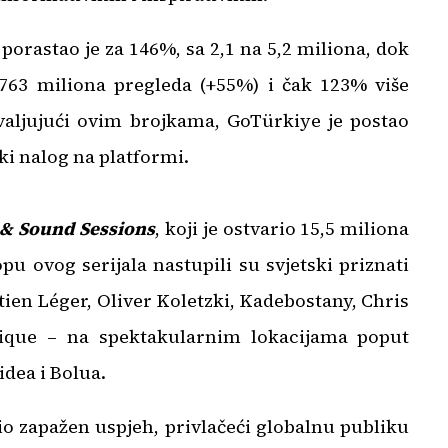
 porastao je za 146%, sa 2,1 na 5,2 miliona, dok
o 763 miliona pregleda (+55%) i čak 123% više
hvaljujući ovim brojkama, GoTürkiye je postao
ki nalog na platformi.
 & Sound Sessions
, koji je ostvario 15,5 miliona
opu ovog serijala nastupili su svjetski priznati
ien Léger, Oliver Koletzki, Kadebostany, Chris
ique – na spektakularnim lokacijama poput
dea i Bolua.
o zapažen uspjeh, privlačeći globalnu publiku