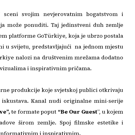
oj sceni svojim nevjerovatnim bogatstvom i
ija može ponuditi. Taj jedinstveni duh zemlje
tem platforme GoTürkiye, koja je ubrzo postala
rmi u svijetu, predstavljajući na jednom mjestu
oTürkiye nalozi na društvenim mrežama dodatno
 vizualima i inspirativnim pričama.
ne produkcije koje svjetskoj publici otkrivaju
i iskustava. Kanal nudi originalne mini-serije
ve”,
te formate poput
“Be Our Guest
”, u kojem
gradove širom zemlje. Spoj filmske estetike i
i informativnim i inspirativnim.