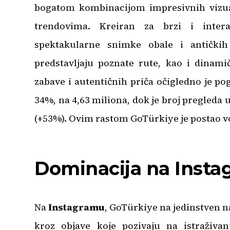
bogatom kombinacijom impresivnih vizual
trendovima. Kreiran za brzi i intera
spektakularne snimke obale i antičkih
predstavljaju poznate rute, kao i dinami
zabave i autentičnih priča očigledno je po
34%, na 4,63 miliona, dok je broj pregleda u
(+53%). Ovim rastom GoTürkiye je postao vo
Dominacija na Insta
Na
Instagramu
, GoTürkiye na jedinstven n
kroz objave koje pozivaju na istraživa