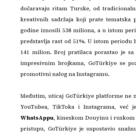
dočaravaju ritam Turske, od tradicionaln
kreativnih sadržaja koji prate tematska 
godine iznosili 538 miliona, a u istom per
predstavlja rast od 51%. U istom periodu b
141 milion. Broj pratilaca porastao je sa
impresivnim brojkama, GoTürkiye se pozi
promotivni nalog na Instagramu.
Međutim, uticaj GoTürkiye platforme ne 
YouTubea, TikToka i Instagrama, već j
WhatsAppu
, kineskom Douyinu i ruskom
pristupu, GoTürkiye je uspostavio snaž