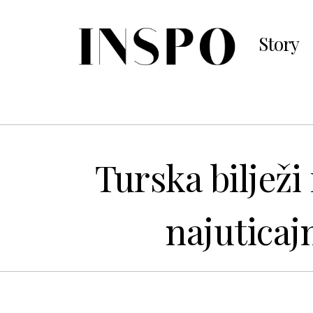
Story
Turska biljež
najuticaj