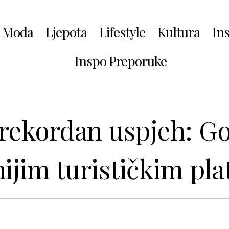
Moda
Ljepota
Lifestyle
Kultura
In
Inspo Preporuke
i rekordan uspjeh: 
nijim turističkim p