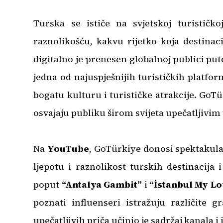
Turska se ističe na svjetskoj turističk
raznolikošću, kakvu rijetko koja destinac
digitalno je prenesen globalnoj publici pu
jedna od najuspješnijih turističkih platfo
bogatu kulturu i turističke atrakcije. G
osvajaju publiku širom svijeta upečatljivim
Na
YouTube
, GoTürkiye donosi spektakular
ljepotu i raznolikost turskih destinacija 
poput
“Antalya Gambit”
i
“İstanbul My Lo
poznati influenseri istražuju različite 
upečatljivih priča učinio je sadržaj kanala 