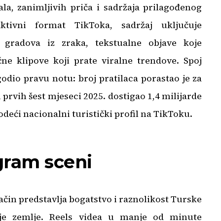
a, zanimljivih priča i sadržaja prilagođenog
ktivni format TikToka, sadržaj uključuje
 gradova iz zraka, tekstualne objave koje
čne klipove koji prate viralne trendove. Spoj
godio pravu notu: broj pratilaca porastao je za
 prvih šest mjeseci 2025. dostigao 1,4 milijarde
deći nacionalni turistički profil na TikToku.
gram sceni
ačin predstavlja bogatstvo i raznolikost Turske
nje zemlje. Reels videa u manje od minute