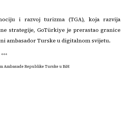
ciju i razvoj turizma (TGA), koja razvija
lne strategije, GoTürkiye je prerastao granice
rni ambasador Turske u digitalnom svijetu.
***
izam Ambasade Republike Turske u BiH