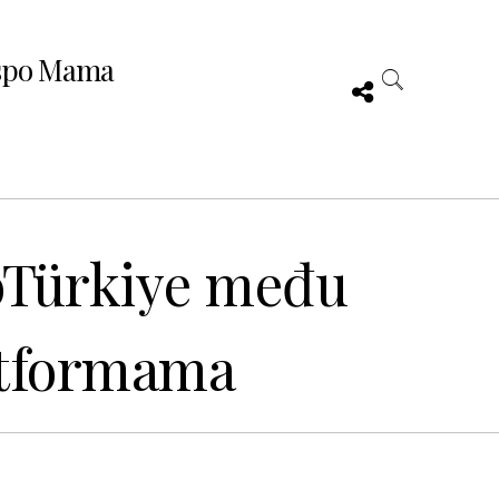
spo Mama
GoTürkiye među
latformama