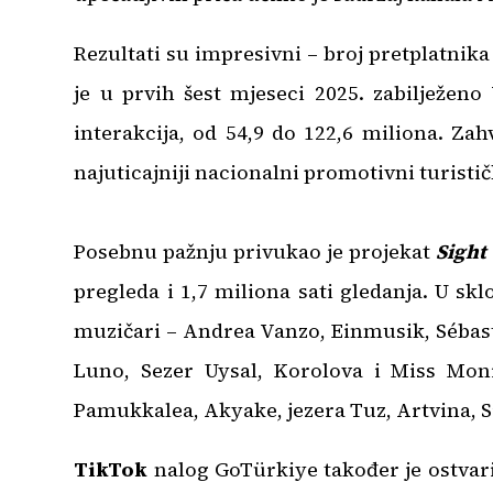
Rezultati su impresivni – broj pretplatnika
je u prvih šest mjeseci 2025. zabilježen
interakcija, od 54,9 do 122,6 miliona. Za
najuticajniji nacionalni promotivni turistič
Posebnu pažnju privukao je projekat
Sight
pregleda i 1,7 miliona sati gledanja. U skl
muzičari – Andrea Vanzo, Einmusik, Sébast
Luno, Sezer Uysal, Korolova i Miss Mon
Pamukkalea, Akyake, jezera Tuz, Artvina, Si
TikTok
nalog GoTürkiye također je ostvari