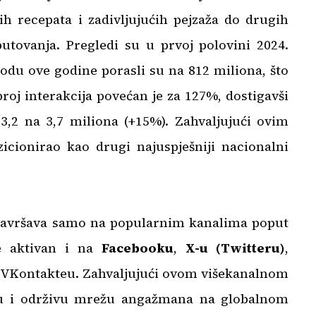
ih recepata i zadivljujućih pejzaža do drugih
putovanja. Pregledi su u prvoj polovini 2024.
iodu ove godine porasli su na 812 miliona, što
roj interakcija povećan je za 127%, dostigavši
 3,2 na 3,7 miliona (+15%). Zahvaljujući ovim
cionirao kao drugi najuspješniji nacionalni
završava samo na popularnim kanalima poput
e aktivan i na
Facebooku
,
X-u (Twitteru)
,
 VKontakteu. Zahvaljujući ovom višekanalnom
nu i održivu mrežu angažmana na globalnom