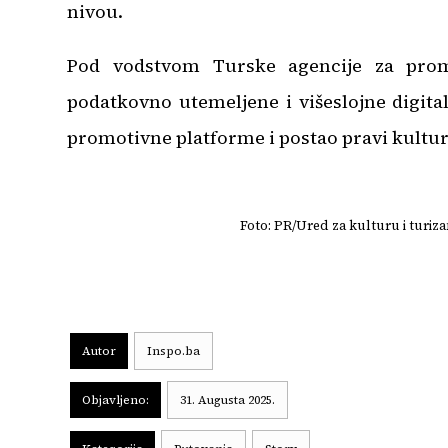
nivou.
Pod vodstvom Turske agencije za promo
podatkovno utemeljene i višeslojne digita
promotivne platforme i postao pravi kultu
Foto: PR/Ured za kulturu i tur
Autor
Inspo.ba
Objavljeno:
31. Augusta 2025.