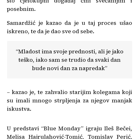
što cjelokupni događaj čini svečanijim i
posebnim.
Samardžić je kazao da je u taj proces ušao
iskreno, te da je dao sve od sebe.
“Mladost ima svoje prednosti, ali je jako
teško, iako sam se trudio da svaki dan
bude novi dan za napredak”
– kazao je, te zahvalio starijim kolegama koji
su imali mnogo strpljenja za njegov manjak
iskustva.
U predstavi “Blue Monday” igraju Ileš Bečei,
Melisa Hajrulahović-Tomić, Tomislav Perić,