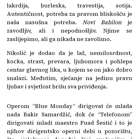
lakrdija, burleska, travestija, sotija.
Autentičnost, potreba za pravom bliskošću je
naša nasušna potreba.
Novi Babilon
je
zavodljiv, ali i nepodnošljiv. Njime se
zaslijepimo, ali ga nikada ne zavolimo.
Nikolić je dodao da je laž, nemilosrdnost,
kocka, strast, prevara, ljubomora i pohlepa
centar glavnog lika, u kojem se on jako dobro
snalazi. Međutim, sjećanje na jedinu pravu
ljubav i svjetlost brišu sva priviđenja.
Operom “Blue Monday” dirigovat će mlada
nada Bakir Samardžić, dok će “Telefonom”
dirigovati mladi maestro Fuad Šestić i to je
njihov dirigentsko operni debi u pozorištu,