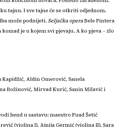
elikom količinom novaca. Pošteno zarađenom.
ku tajnu. I sve tajne će se otkriti odjednom.
adba može podnijeti.
Seljačka opera
Bele Pintera
 komad je u kojem svi pjevaju. A ko pjeva – zlo
a Kapidžić, Aldin Omerović, Sanela
a Božinović, Mirvad Kurić, Sanin Milavić i
vodi bend u sastavu: maestro Fuad Šetić
vić (violina I), Ajnija Germić (violina II), Sara