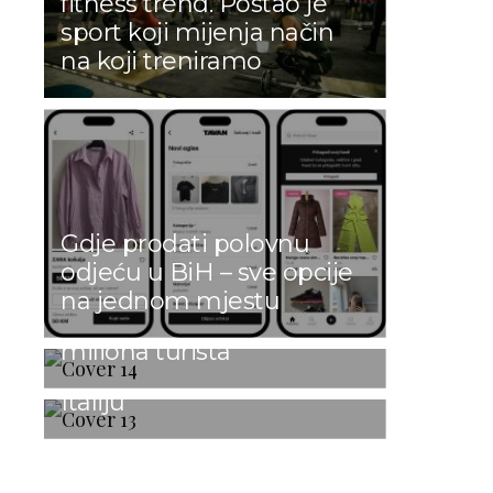
fitness trend. Postao je
sport koji mijenja način
na koji treniramo
Rusi, Nijemci i Britanci i
Gdje prodati polovnu
GUSTO VAS ČASTI: Prvi
dalje najbrojniji: Turska u
odjeću u BiH – sve opcije
italijanski restoran u srcu
prvih šest mjeseci 2026.
na jednom mjestu
Travnika slavi svoj prvi
godine ugostila 25,8
rođendan uz spektakl koji
miliona turista
će grad pretvoriti u malu
Italiju