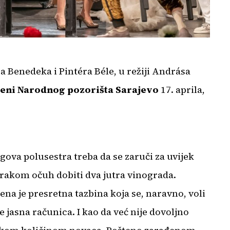
 Benedeka i Pintéra Béle, u režiji Andrása
ceni Narodnog pozorišta Sarajevo
17. aprila,
gova polusestra treba da se zaruči za uvijek
 brakom očuh dobiti dva jutra vinograda.
na je presretna tazbina koja se, naravno, voli
 jasna računica. I kao da već nije dovoljno