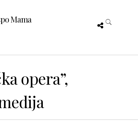
spo Mama
čka opera”,
medija