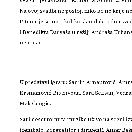
svega – pojaviće se i kauboj. S velikim… V
Na ovoj svadbi ne postoji niko ko ne krije ne
Pitanje je samo – koliko skandala jedna sv
i Benedikta Darvaša u režiji Andraša Urbana
ne misli.
U predstavi igraju: Sanjin Arnautović, Amr
Krsmanović-Bistrivoda, Sara Seksan, Vedran
Mak Čengić.
Sat i deset minuta muzike uživo na sceni iz
(čembalo, korepetitor i dirigent), Amar Bešire