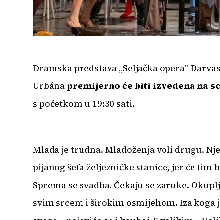
Dramska predstava „Seljačka opera” Darvasa
Urbána
premijerno će biti izvedena na s
s početkom u 19:30 sati.
Mlada je trudna. Mladoženja voli drugu. Nje
pijanog šefa željezničke stanice, jer će tim
Sprema se svadba. Čekaju se zaruke. Okuplje
svim srcem i širokim osmijehom. Iza koga je