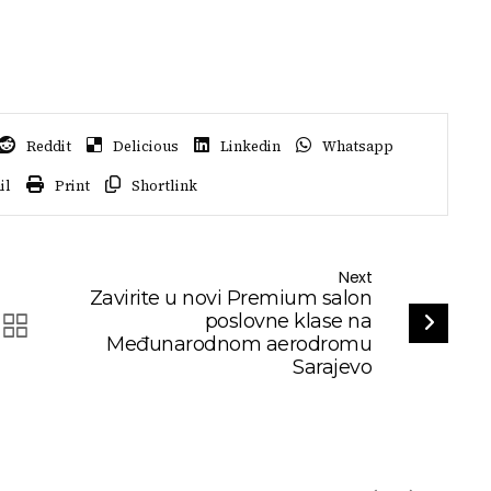
Reddit
Delicious
Linkedin
Whatsapp
il
Print
Shortlink
Next
Zavirite u novi Premium salon
poslovne klase na
Međunarodnom aerodromu
Sarajevo
Story
Moda
Ljepota
Lifestyle
Inspo Preporuke