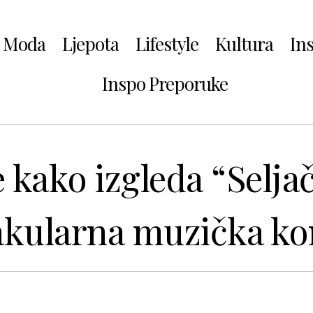
Moda
Ljepota
Lifestyle
Kultura
In
Inspo Preporuke
 kako izgleda “Selja
akularna muzička ko