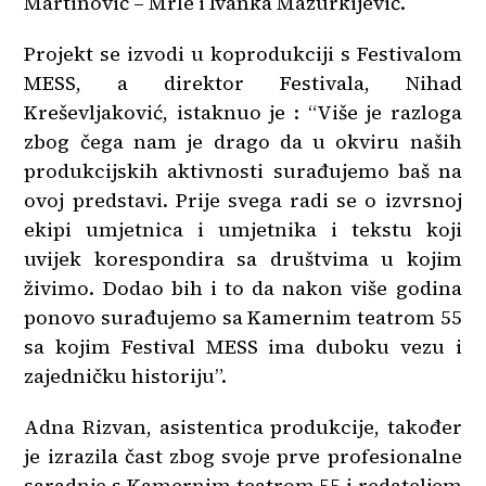
Martinović – Mrle i Ivanka Mazurkijević.
Projekt se izvodi u koprodukciji s Festivalom
MESS, a direktor Festivala, Nihad
Kreševljaković, istaknuo je : “Više je razloga
zbog čega nam je drago da u okviru naših
produkcijskih aktivnosti surađujemo baš na
ovoj predstavi. Prije svega radi se o izvrsnoj
ekipi umjetnica i umjetnika i tekstu koji
uvijek korespondira sa društvima u kojim
živimo. Dodao bih i to da nakon više godina
ponovo surađujemo sa Kamernim teatrom 55
sa kojim Festival MESS ima duboku vezu i
zajedničku historiju”.
Adna Rizvan, asistentica produkcije, također
je izrazila čast zbog svoje prve profesionalne
saradnje s Kamernim teatrom 55 i redateljem