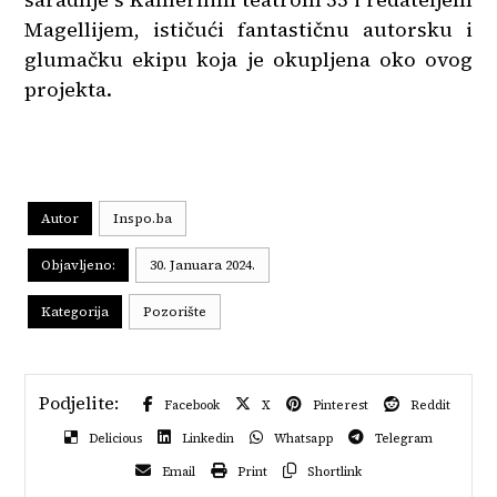
Magellijem, ističući fantastičnu autorsku i
glumačku ekipu koja je okupljena oko ovog
projekta.
Autor
Inspo.ba
Objavljeno:
30. Januara 2024.
Kategorija
Pozorište
Facebook
X
Pinterest
Reddit
Delicious
Linkedin
Whatsapp
Telegram
Email
Print
Shortlink