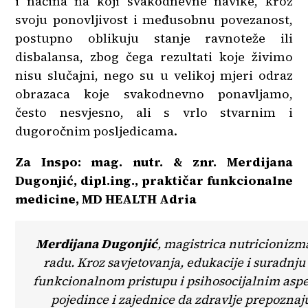
i načina na koji svakodnevne navike, kroz
svoju ponovljivost i međusobnu povezanost,
postupno oblikuju stanje ravnoteže ili
disbalansa, zbog čega rezultati koje živimo
nisu slučajni, nego su u velikoj mjeri odraz
obrazaca koje svakodnevno ponavljamo,
često nesvjesno, ali s vrlo stvarnim i
dugoročnim posljedicama.
Za Inspo: mag. nutr. & znr. Merdijana
Dugonjić, dipl.ing., praktičar funkcionalne
medicine,
MD HEALTH Adria
Merdijana Dugonjić
, magistrica nutricionizm
radu. Kroz savjetovanja, edukacije i suradnj
funkcionalnom pristupu i psihosocijalnim aspek
pojedince i zajednice da zdravlje prepoznaju