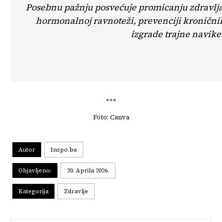
Posebnu pažnju posvećuje promicanju zdravlja 
hormonalnoj ravnoteži, prevenciji kroničnih
izgrade trajne navike 
***
Foto: Canva
Autor
Inspo.ba
Objavljeno:
20. Aprila 2026.
Kategorija
Zdravlje