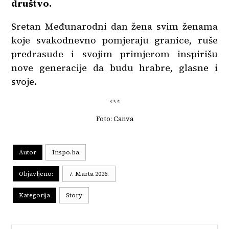
društvo.
Sretan Međunarodni dan žena svim ženama
koje svakodnevno pomjeraju granice, ruše
predrasude i svojim primjerom inspirišu
nove generacije da budu hrabre, glasne i
svoje.
***
Foto: Canva
Autor
Inspo.ba
Objavljeno:
7. Marta 2026.
Kategorija
Story