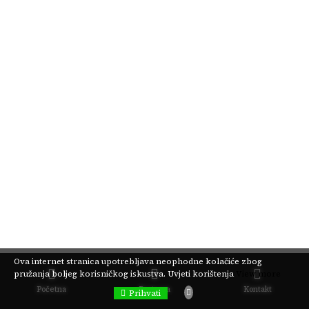
Ova internet stranica upotrebljava neophodne kolačiće zbog
pružanja boljeg korisničkog iskustva.
Uvjeti korištenja
View more
Početna
Pretraga
Kontakt
Prihvati