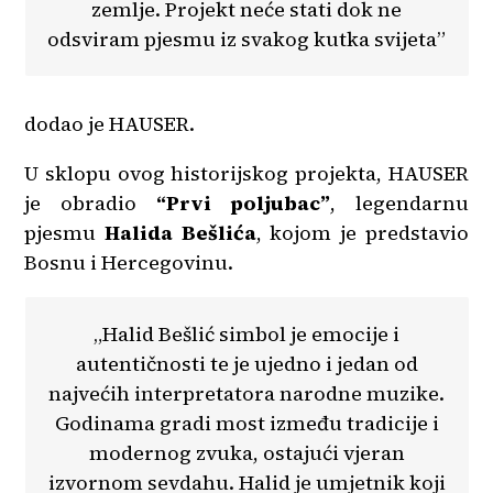
zemlje. Projekt neće stati dok ne
odsviram pjesmu iz svakog kutka svijeta”
dodao je HAUSER.
U sklopu ovog historijskog projekta, HAUSER
je obradio
“Prvi poljubac”
, legendarnu
pjesmu
Halida Bešlića
, kojom je predstavio
Bosnu i Hercegovinu.
„Halid Bešlić simbol je emocije i
autentičnosti te je ujedno i jedan od
najvećih interpretatora narodne muzike.
Godinama gradi most između tradicije i
modernog zvuka, ostajući vjeran
izvornom sevdahu. Halid je umjetnik koji