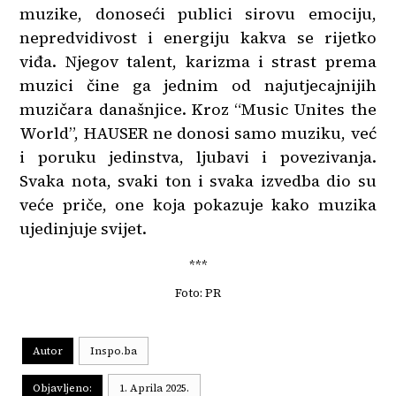
muzike, donoseći publici sirovu emociju,
nepredvidivost i energiju kakva se rijetko
viđa. Njegov talent, karizma i strast prema
muzici čine ga jednim od najutjecajnijih
muzičara današnjice. Kroz “Music Unites the
World”, HAUSER ne donosi samo muziku, već
i poruku jedinstva, ljubavi i povezivanja.
Svaka nota, svaki ton i svaka izvedba dio su
veće priče, one koja pokazuje kako muzika
ujedinjuje svijet.
***
Foto: PR
Autor
Inspo.ba
Objavljeno:
1. Aprila 2025.