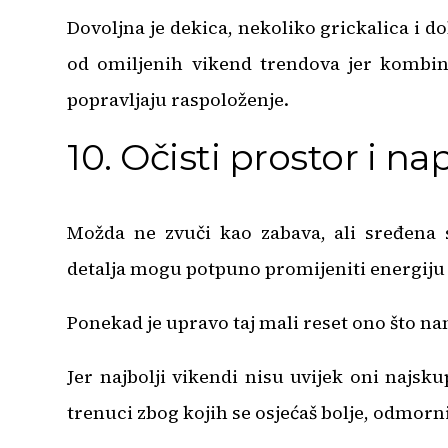
Dovoljna je dekica, nekoliko grickalica i d
od omiljenih vikend trendova jer kombin
popravljaju raspoloženje.
10. Očisti prostor i na
Možda ne zvuči kao zabava, ali sređena 
detalja mogu potpuno promijeniti energiju p
Ponekad je upravo taj mali reset ono što na
Jer najbolji vikendi nisu uvijek oni najsku
trenuci zbog kojih se osjećaš bolje, odmornij