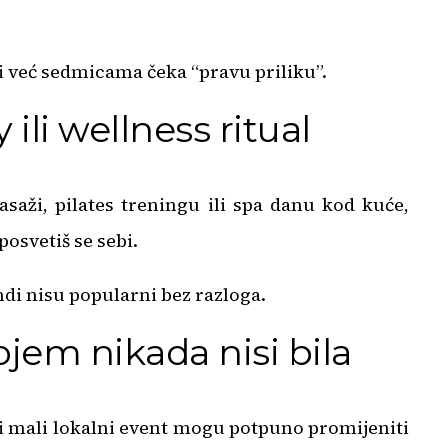
ji već sedmicama čeka “pravu priliku”.
 ili wellness ritual
masaži, pilates treningu ili spa danu kod kuće,
posvetiš se sebi.
ndi nisu popularni bez razloga.
ojem nikada nisi bila
ili mali lokalni event mogu potpuno promijeniti