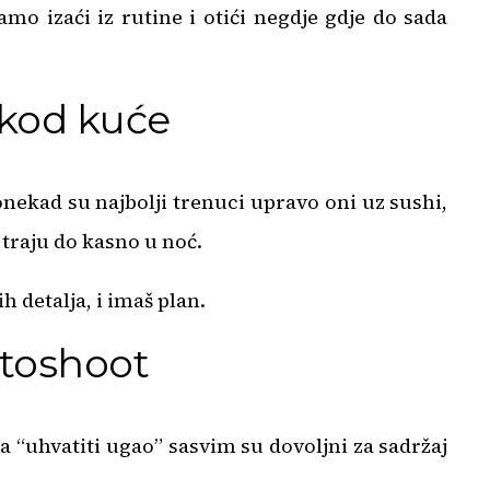
mo izaći iz rutine i otići negdje gdje do sada
 kod kuće
Ponekad su najbolji trenuci upravo oni uz sushi,
traju do kasno u noć.
h detalja, i imaš plan.
otoshoot
zna “uhvatiti ugao” sasvim su dovoljni za sadržaj