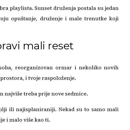
obra playlista. Sunset druženja postala su jedan
uju opuštanje, druženje i male trenutke koji
pravi mali reset
soba, reorganizovan ormar i nekoliko novih
rostora, i tvoje raspoloženje.
m najviše treba prije nove sedmice.
plji ili najisplaniraniji. Nekad su to samo mali
e i malo više kao ti.