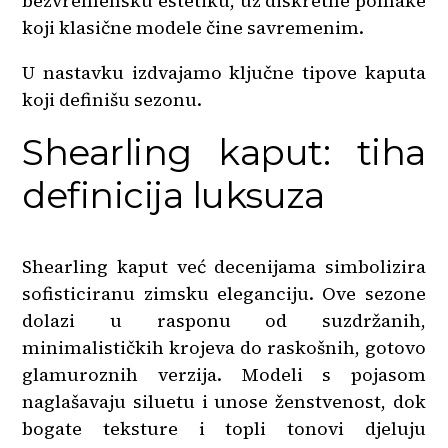
bezvremensku estetiku, uz diskretne pomake
koji klasične modele čine savremenim.
U nastavku izdvajamo ključne tipove kaputa
koji definišu sezonu.
Shearling kaput: tiha
definicija luksuza
Shearling kaput već decenijama simbolizira
sofisticiranu zimsku eleganciju. Ove sezone
dolazi u rasponu od suzdržanih,
minimalističkih krojeva do raskošnih, gotovo
glamuroznih verzija. Modeli s pojasom
naglašavaju siluetu i unose ženstvenost, dok
bogate teksture i topli tonovi djeluju