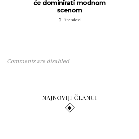
će dominirati modnom
scenom
Trendovi
Comments are disabled
Ovaj skincare sastojak svi
HYROX više nije samo
NAJNOVIJI ČLANCI
traže, a malo ko zna kako se
fitness trend. Postao je
Rusi, Nijemci i Britanci i
GUSTO VAS ČASTI: Prvi
pravilno koristiti
sport koji mijenja način na
Gdje prodati polovnu
dalje najbrojniji: Turska u
italijanski restoran u srcu
koji treniramo
odjeću u BiH – sve opcije na
prvih šest mjeseci 2026.
Travnika slavi svoj prvi
jednom mjestu
godine ugostila 25,8
rođendan uz spektakl koji
miliona turista
će grad pretvoriti u malu