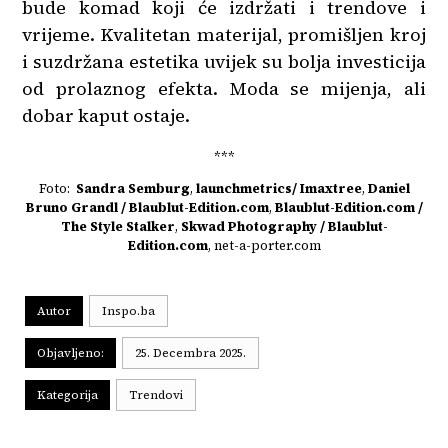
bude komad koji će izdržati i trendove i
vrijeme. Kvalitetan materijal, promišljen kroj
i suzdržana estetika uvijek su bolja investicija
od prolaznog efekta. Moda se mijenja, ali
dobar kaput ostaje.
***
Foto:
Sandra Semburg
,
launchmetrics/ Imaxtree
,
Daniel
Bruno Grandl / Blaublut-Edition.com
,
Blaublut-Edition.com /
The Style Stalker
,
Skwad Photography / Blaublut-
Edition.com
, net-a-porter.com
Autor
Inspo.ba
Objavljeno:
25. Decembra 2025.
Kategorija
Trendovi