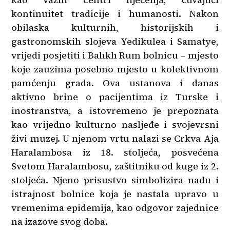
kontinuitet tradicije i humanosti. Nakon
obilaska kulturnih, historijskih i
gastronomskih slojeva Yedikulea i Samatye,
vrijedi posjetiti i Balıklı Rum bolnicu – mjesto
koje zauzima posebno mjesto u kolektivnom
pamćenju grada. Ova ustanova i danas
aktivno brine o pacijentima iz Turske i
inostranstva, a istovremeno je prepoznata
kao vrijedno kulturno nasljeđe i svojevrsni
živi muzej. U njenom vrtu nalazi se Crkva Aja
Haralambosa iz 18. stoljeća, posvećena
Svetom Haralambosu, zaštitniku od kuge iz 2.
stoljeća. Njeno prisustvo simbolizira nadu i
istrajnost bolnice koja je nastala upravo u
vremenima epidemija, kao odgovor zajednice
na izazove svog doba.