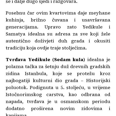
se i dalje dugo sjedi i razgovara.
Posebnu čar ovim kvartovima daje meyhane
kuhinja, brižno čuvana i usavršavana
generacijama. Upravo zato Yedikule i
Samatya idealna su adresa za sve koji žele
autentično doživjeti duh grada i okusiti
tradiciju koja ovdje traje stoljećima.
Tvrđava Yedikule (Sedam kula)
idealna je
polazna tačka za šetnju duž drevnih gradskih
zidina Istanbula, koje se protežu kroz
najbogatiji kulturni dio grada – Historijski
poluotok. Podignuta u 5. stoljeću, u vrijeme
Istočnorimskog carstva, kao odbrana od
napada, tvrđava je u osmanskom periodu
dodatno proširena novim zidovima i
kapijama.