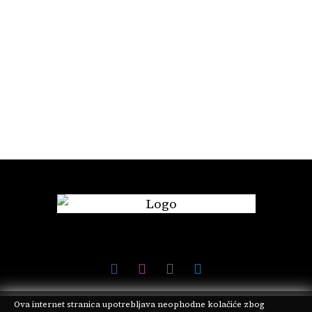
godine ugostila 25,8
rođendan uz spektakl koji
miliona turista
će grad pretvoriti u malu
Italiju
Ova internet stranica upotrebljava neophodne kolačiće zbog