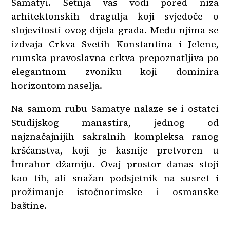
Samatyi. Šetnja vas vodi pored niza
arhitektonskih dragulja koji svjedoče o
slojevitosti ovog dijela grada. Među njima se
izdvaja Crkva Svetih Konstantina i Jelene,
rumska pravoslavna crkva prepoznatljiva po
elegantnom zvoniku koji dominira
horizontom naselja.
Na samom rubu Samatye nalaze se i ostatci
Studijskog manastira, jednog od
najznačajnijih sakralnih kompleksa ranog
kršćanstva, koji je kasnije pretvoren u
İmrahor džamiju. Ovaj prostor danas stoji
kao tih, ali snažan podsjetnik na susret i
prožimanje istočnorimske i osmanske
baštine.