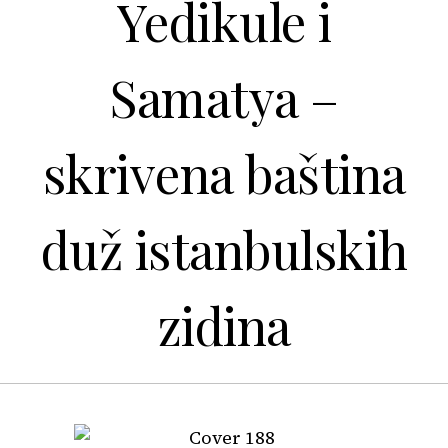
Yedikule i
Samatya –
skrivena baština
duž istanbulskih
zidina