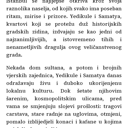
Istanbul se najljepše otkriva kroz svoja
raznolika naselja, od kojih svako ima poseban
ritam, mirise i prizore. Yedikule i Samatya,
kvartovi koji se protežu duž historijskih
gradskih zidina, izdvajaju se kao jedni od
najzanimljivijih, a istovremeno tihih i
nenametljivih dragulja ovog veličanstvenog
grada.
Nekada dom sultana, a potom i brojnih
vjerskih zajednica, Yedikule i Samatya danas
odražavaju živu i duboko ukorijenjenu
lokalnu kulturu. Dok šetate njihovim
šarenim, kosmopolitskim ulicama, pred
vama se smjenjuju slojevi prošlosti: tragovi
carstava, stare radnje na uglovima, otmjeni,
pomalo izblijedjeli konaci i kafane u kojima