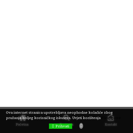
Ova internet stranica upotrebljava neophodne kolačiće zbog
pružanja boljeg korisničkog iskustva.
Uvjeti korištenja
View more
Početna
Pretraga
Kontakt
Prihvati