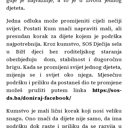
gdje je najvažnije, a to je u životu jednog
djeteta.
Jedna odluka može promijeniti cijeli nečiji
svijet. Postati Kum znači napraviti mali, ali
presudan korak za dijete kojem je podrška
najpotrebnija. Kroz kumstvo, SOS Dječija sela
u BiH djeci bez roditeljskog staranja
obezbjeđuju dom, stabilnost i dugoročnu
brigu. Kada se promijeni svijet jednog djeteta,
mijenja se i svijet oko njega. Mjesečnu
podršku i priliku da postaneš dio te promjene
možeš pružiti putem linka
https://sos-
ds.ba/doniraj-facebook/
Kumstvo je mali lični korak koji nosi veliku
snagu. Ono znači da dijete nije samo, da ima
podršku dok raste i priliku da se razvija u