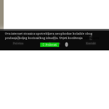
Ova internet stranica upotrebljava neophodne kolačiće zbog
pružanja boljeg korisničkog iskustva.
Uvjeti korištenja
View more
Početna
Pretraga
Kontakt
Prihvati