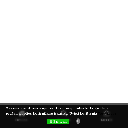
Ova internet stranica upotrebljava neophodne kolačiće zbog
pružanja boljeg korisničkog iskustva.
Uvjeti korištenja
View more
Početna
Pretraga
Kontakt
Prihvati