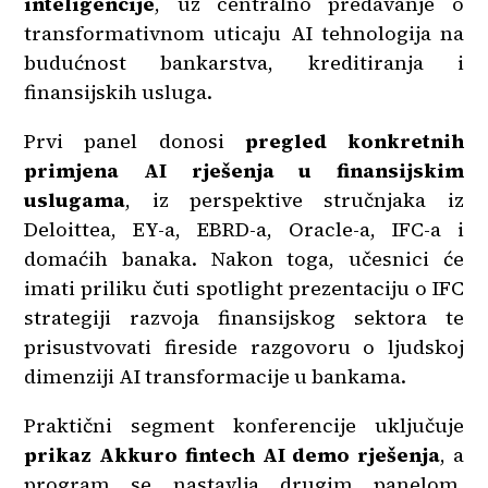
inteligencije
, uz centralno predavanje o
transformativnom uticaju AI tehnologija na
budućnost bankarstva, kreditiranja i
finansijskih usluga.
Prvi panel donosi
pregled konkretnih
primjena AI rješenja u finansijskim
uslugama
, iz perspektive stručnjaka iz
Deloittea, EY-a, EBRD-a, Oracle-a, IFC-a i
domaćih banaka. Nakon toga, učesnici će
imati priliku čuti spotlight prezentaciju o IFC
strategiji razvoja finansijskog sektora te
prisustvovati fireside razgovoru o ljudskoj
dimenziji AI transformacije u bankama.
Praktični segment konferencije uključuje
prikaz Akkuro fintech AI demo rješenja
, a
program se nastavlja drugim panelom,