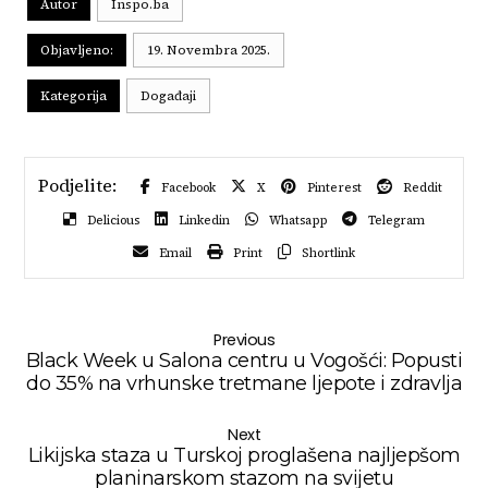
Autor
Inspo.ba
Objavljeno:
19. Novembra 2025.
Kategorija
Događaji
Facebook
X
Pinterest
Reddit
Delicious
Linkedin
Whatsapp
Telegram
Email
Print
Shortlink
Previous
Black Week u Salona centru u Vogošći: Popusti
do 35% na vrhunske tretmane ljepote i zdravlja
Next
Likijska staza u Turskoj proglašena najljepšom
planinarskom stazom na svijetu