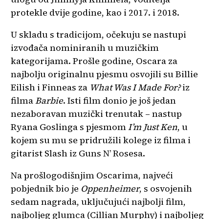
protekle dvije godine, kao i 2017. i 2018.
U skladu s tradicijom, očekuju se nastupi
izvođača nominiranih u muzičkim
kategorijama. Prošle godine, Oscara za
najbolju originalnu pjesmu osvojili su Billie
Eilish i Finneas za
What Was I Made For?
iz
filma
Barbie
. Isti film donio je još jedan
nezaboravan muzički trenutak – nastup
Ryana Goslinga s pjesmom
I’m Just Ken
, u
kojem su mu se pridružili kolege iz filma i
gitarist Slash iz Guns N’ Rosesa.
Na prošlogodišnjim Oscarima, najveći
pobjednik bio je
Oppenheimer
, s osvojenih
sedam nagrada, uključujući najbolji film,
najboljeg glumca (Cillian Murphy) i najboljeg