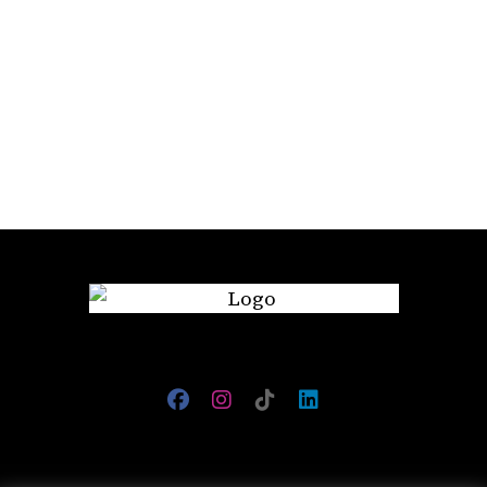
miliona turista
će grad pretvoriti u malu
Italiju