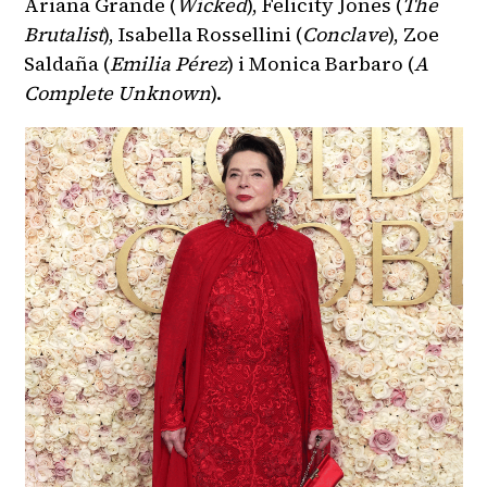
Ariana Grande (
Wicked
), Felicity Jones (
The
Brutalist
), Isabella Rossellini (
Conclave
), Zoe
Saldaña (
Emilia Pérez
) i Monica Barbaro (
A
Complete Unknown
).