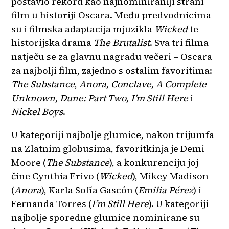
postavio rekord kao najnominiraniji strani
film u historiji Oscara. Među predvodnicima
su i filmska adaptacija mjuzikla
Wicked
te
historijska drama
The Brutalist
. Sva tri filma
natječu se za glavnu nagradu večeri – Oscara
za najbolji film, zajedno s ostalim favoritima:
The Substance
,
Anora
,
Conclave
,
A Complete
Unknown
,
Dune: Part Two
,
I’m Still Here
i
Nickel Boys
.
U kategoriji najbolje glumice, nakon trijumfa
na Zlatnim globusima, favoritkinja je Demi
Moore (
The Substance
), a konkurenciju joj
čine Cynthia Erivo (
Wicked
), Mikey Madison
(
Anora
), Karla Sofía Gascón (
Emilia Pérez
) i
Fernanda Torres (
I’m Still Here
). U kategoriji
najbolje sporedne glumice nominirane su