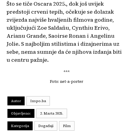
Što se tiče Oscara 2025., dok još uvijek
predstoji crveni tepih, očekuje se dolazak
zvijezda najviše hvaljenih filmova godine,
uključujući Zoe Saldañu, Cynthiu Erivo,
Arianu Grande, Saoirse Ronan i Angelinu
Jolie. S najboljim stilistima i dizajnerima uz
sebe, nema sumnje da će njihova izdanja biti
u centru pažnje.
***
Foto: net-a-porter
Autor
Inspo.ba
Objavljeno:
2. Marta 2025.
Kategorija
Događaji
Film