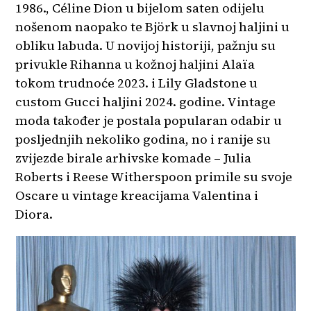
1986., Céline Dion u bijelom saten odijelu
nošenom naopako te Björk u slavnoj haljini u
obliku labuda. U novijoj historiji, pažnju su
privukle Rihanna u kožnoj haljini Alaïa
tokom trudnoće 2023. i Lily Gladstone u
custom Gucci haljini 2024. godine. Vintage
moda također je postala popularan odabir u
posljednjih nekoliko godina, no i ranije su
zvijezde birale arhivske komade – Julia
Roberts i Reese Witherspoon primile su svoje
Oscare u vintage kreacijama Valentina i
Diora.