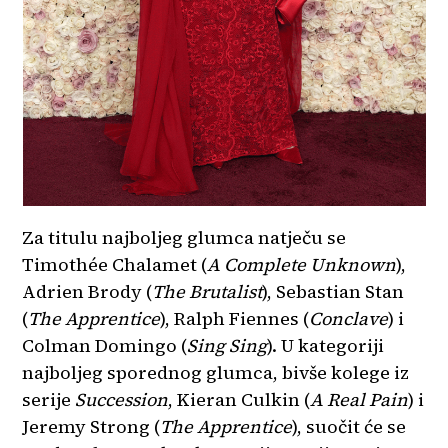
Za titulu najboljeg glumca natječu se
Timothée Chalamet (
A Complete Unknown
),
Adrien Brody (
The Brutalist
), Sebastian Stan
(
The Apprentice
), Ralph Fiennes (
Conclave
) i
Colman Domingo (
Sing Sing
). U kategoriji
najboljeg sporednog glumca, bivše kolege iz
serije
Succession
, Kieran Culkin (
A Real Pain
) i
Jeremy Strong (
The Apprentice
), suočit će se