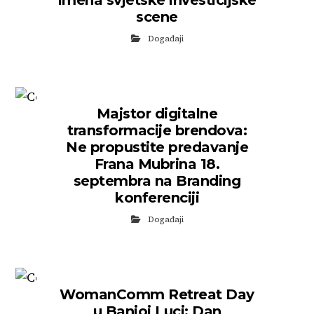
imena svjetske investicijske
scene
Događaji
Majstor digitalne
transformacije brendova:
Ne propustite predavanje
Frana Mubrina 18.
septembra na Branding
konferenciji
Događaji
WomanComm Retreat Day
u Banjoj Luci: Dan