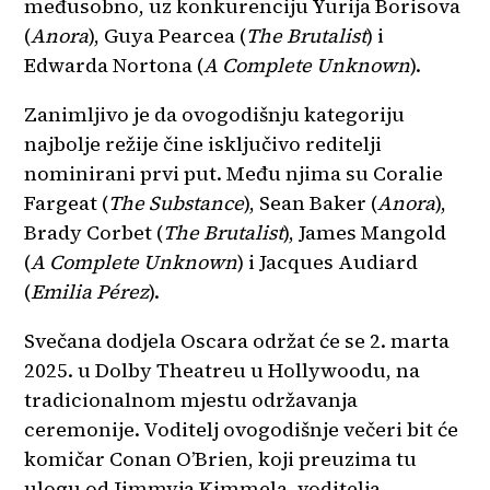
međusobno, uz konkurenciju Yurija Borisova
(
Anora
), Guya Pearcea (
The Brutalist
) i
Edwarda Nortona (
A Complete Unknown
).
Zanimljivo je da ovogodišnju kategoriju
najbolje režije čine isključivo reditelji
nominirani prvi put. Među njima su Coralie
Fargeat (
The Substance
), Sean Baker (
Anora
),
Brady Corbet (
The Brutalist
), James Mangold
(
A Complete Unknown
) i Jacques Audiard
(
Emilia Pérez
).
Svečana dodjela Oscara održat će se 2. marta
2025. u Dolby Theatreu u Hollywoodu, na
tradicionalnom mjestu održavanja
ceremonije. Voditelj ovogodišnje večeri bit će
komičar Conan O’Brien, koji preuzima tu
ulogu od Jimmyja Kimmela, voditelja