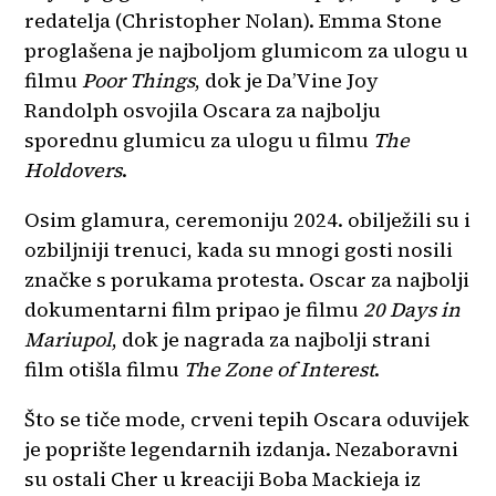
redatelja (Christopher Nolan). Emma Stone
proglašena je najboljom glumicom za ulogu u
filmu
Poor Things
, dok je Da’Vine Joy
Randolph osvojila Oscara za najbolju
sporednu glumicu za ulogu u filmu
The
Holdovers
.
Osim glamura, ceremoniju 2024. obilježili su i
ozbiljniji trenuci, kada su mnogi gosti nosili
značke s porukama protesta. Oscar za najbolji
dokumentarni film pripao je filmu
20 Days in
Mariupol
, dok je nagrada za najbolji strani
film otišla filmu
The Zone of Interest
.
Što se tiče mode, crveni tepih Oscara oduvijek
je poprište legendarnih izdanja. Nezaboravni
su ostali Cher u kreaciji Boba Mackieja iz