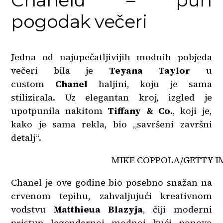
Chanelu – pun
pogodak večeri
Jedna od najupečatljivijih modnih pobjeda
večeri bila je
Teyana Taylor
u
custom
Chanel
haljini, koju je sama
stilizirala. Uz elegantan kroj, izgled je
upotpunila nakitom
Tiffany & Co.
, koji je,
kako je sama rekla, bio „savršeni završni
detalj“.
MIKE COPPOLA/GETTY I
Chanel je ove godine bio posebno snažan na
crvenom tepihu, zahvaljujući kreativnom
vodstvu
Matthieua Blazyja
, čiji moderni
pristup legendarnoj modnoj kući ponovo