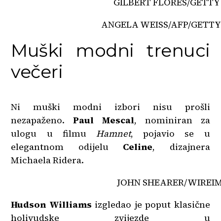
GILBERT FLORES/GETTY
ANGELA WEISS/AFP/GETTY
Muški modni trenuci
večeri
Ni muški modni izbori nisu prošli
nezapaženo.
Paul Mescal
, nominiran za
ulogu u filmu
Hamnet
, pojavio se u
elegantnom odijelu
Celine
, dizajnera
Michaela Ridera.
JOHN SHEARER/WIREI
Hudson Williams
izgledao je poput klasične
holivudske zvijezde u