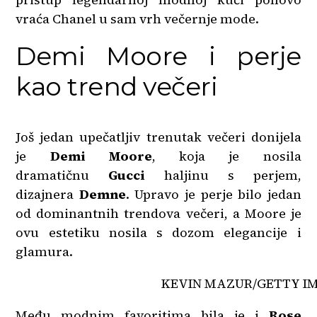
vraća Chanel u sam vrh večernje mode.
Demi Moore i perje
kao trend večeri
Još jedan upečatljiv trenutak večeri donijela
je
Demi Moore
, koja je nosila
dramatičnu
Gucci
haljinu s perjem,
dizajnera
Demne
. Upravo je perje bilo jedan
od dominantnih trendova večeri, a Moore je
ovu estetiku nosila s dozom elegancije i
glamura.
KEVIN MAZUR/GETTY I
Među modnim favoritima bila je i
Rose