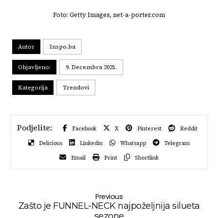
Foto: Getty Images, net-a-porter.com
Autor
Inspo.ba
Objavljeno:
9. Decembra 2025.
Kategorija
Trendovi
Facebook
X
Pinterest
Reddit
Delicious
Linkedin
Whatsapp
Telegram
Email
Print
Shortlink
Previous
Zašto je FUNNEL-NECK najpoželjnija silueta
sezone