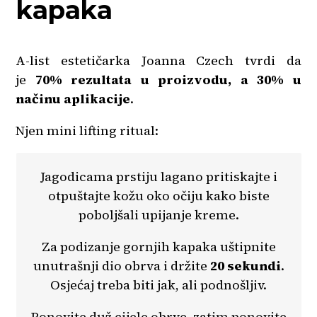
kapaka
A-list estetičarka Joanna Czech tvrdi da
je
70% rezultata u proizvodu, a 30% u
načinu aplikacije
.
Njen mini lifting ritual:
Jagodicama prstiju lagano pritiskajte i
otpuštajte kožu oko očiju kako biste
poboljšali upijanje kreme.
Za podizanje gornjih kapaka uštipnite
unutrašnji dio obrva i držite
20 sekundi
.
Osjećaj treba biti jak, ali podnošljiv.
Ponovite duž cijele obrve, zatim ponovite