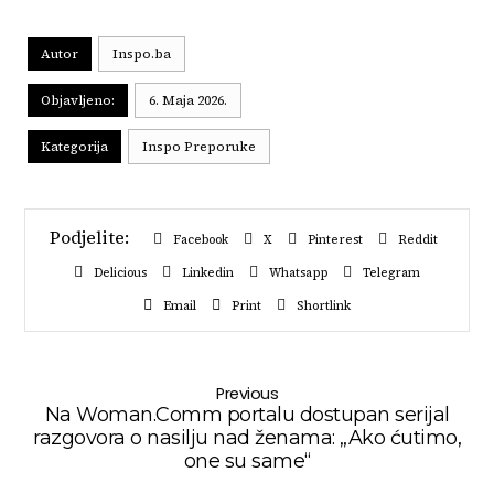
Autor
Inspo.ba
Objavljeno:
6. Maja 2026.
Kategorija
Inspo Preporuke
Facebook
X
Pinterest
Reddit
Delicious
Linkedin
Whatsapp
Telegram
Email
Print
Shortlink
Previous
Na Woman.Comm portalu dostupan serijal
razgovora o nasilju nad ženama: „Ako ćutimo,
one su same“