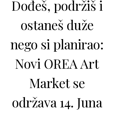
Dođeš, podržiš i
ostaneš duže
nego si planirao:
Novi OREA Art
Market se
održava 14. Juna